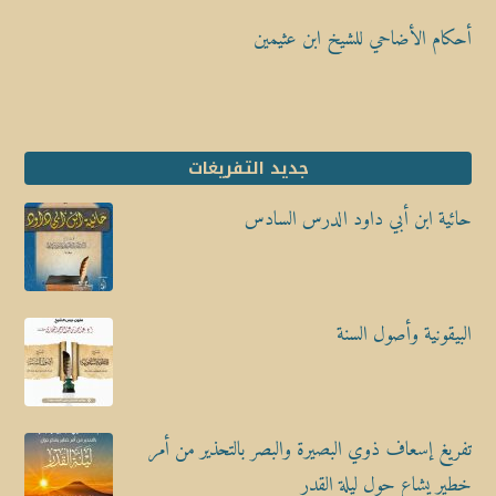
أحكام الأضاحي للشيخ ابن عثيمين
جديد التفريغات
حائية ابن أبي داود الدرس السادس
البيقونية وأصول السنة
تفريغ إسعاف ذوي البصيرة والبصر بالتحذير من أمر
خطير يشاع حول ليلة القدر