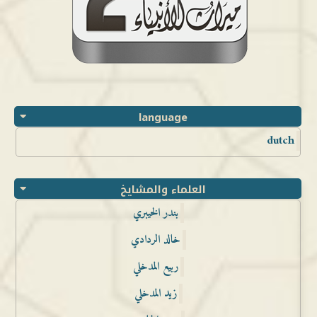
language
dutch
العلماء والمشايخ
بندر الخيبري
خالد الردادي
ربيع المدخلي
زيد المدخلي