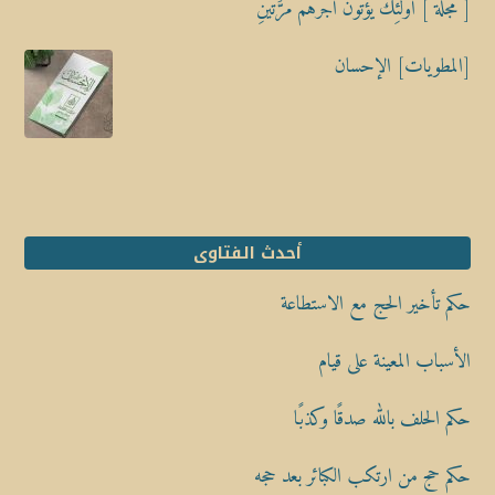
[ مجلة ] أُوْلَٰٓئِكَ يُؤْتَوْنَ أَجْرَهُم مَّرَّتَيْنِ
[المطويات] الإحسان
أحدث الفتاوى
حكم تأخير الحج مع الاستطاعة
الأسباب المعينة على قيام
حكم الحلف بالله صدقًا وكذبًا
حكم حج من ارتكب الكبائر بعد حجه