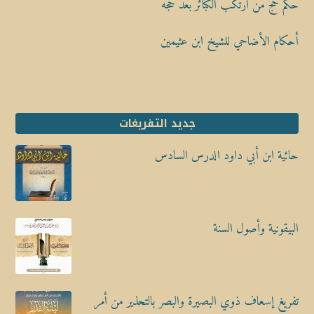
حكم حج من ارتكب الكبائر بعد حجه
أحكام الأضاحي للشيخ ابن عثيمين
جديد التفريغات
حائية ابن أبي داود الدرس السادس
البيقونية وأصول السنة
تفريغ إسعاف ذوي البصيرة والبصر بالتحذير من أمر