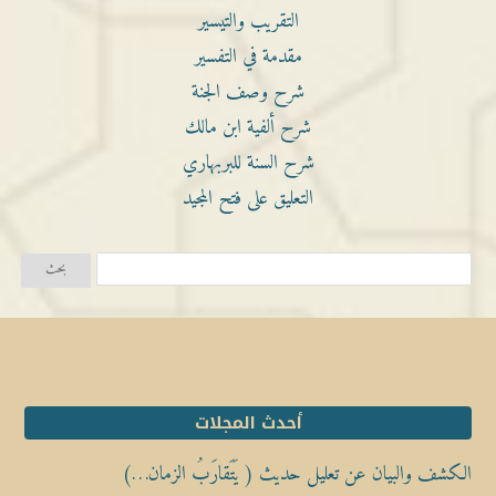
التقريب والتيسير
مقدمة في التفسير
شرح وصف الجنة
شرح ألفية ابن مالك
شرح السنة للبربهاري
التعليق على فتح المجيد
أحدث المجلات
الكشف والبيان عن تعليل حديث ( يَتَقارَبُ الزمان…)