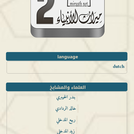
language
dutch
العلماء والمشايخ
بندر الخيبري
خالد الردادي
ربيع المدخلي
زيد المدخلي