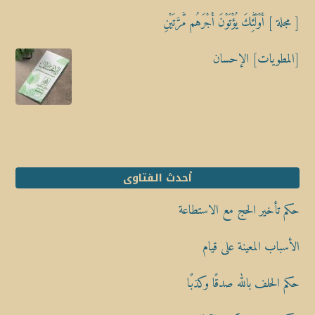
[ مجلة ] أُوْلَٰٓئِكَ يُؤْتَوْنَ أَجْرَهُم مَّرَّتَيْنِ
[المطويات] الإحسان
أحدث الفتاوى
حكم تأخير الحج مع الاستطاعة
الأسباب المعينة على قيام
حكم الحلف بالله صدقًا وكذبًا