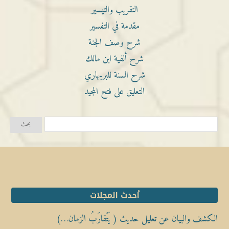
التقريب والتيسير
مقدمة في التفسير
شرح وصف الجنة
شرح ألفية ابن مالك
شرح السنة للبربهاري
التعليق على فتح المجيد
أحدث المجلات
الكشف والبيان عن تعليل حديث ( يَتَقارَبُ الزمان…)