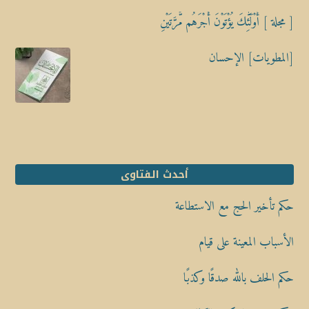
[ مجلة ] أُوْلَٰٓئِكَ يُؤْتَوْنَ أَجْرَهُم مَّرَّتَيْنِ
[المطويات] الإحسان
أحدث الفتاوى
حكم تأخير الحج مع الاستطاعة
الأسباب المعينة على قيام
حكم الحلف بالله صدقًا وكذبًا