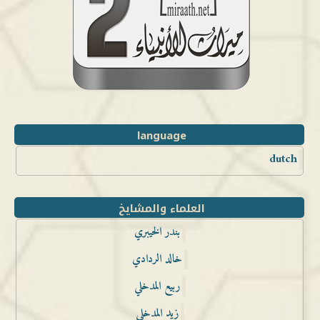
language
dutch
العلماء والمشايخ
بندر الخيبري
خالد الردادي
ربيع المدخلي
زيد المدخلي