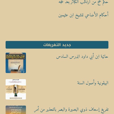
حكم حج من ارتكب الكبائر بعد حجه
أحكام الأضاحي للشيخ ابن عثيمين
جديد التفريغات
حائية ابن أبي داود الدرس السادس
البيقونية وأصول السنة
تفريغ إسعاف ذوي البصيرة والبصر بالتحذير من أمر