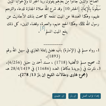
الصالح:
وَالَّذِينَ جَاءُوا مِنْ بَعْدِهِمْ يَقُولُونَ رَبَّنَا اغْفِرْ لَنَا وَلِإِخْوَانِنَا الَّذِينَ
سَبَقُونَا بِالْإِيمَانِ
[الحشر:10] وقد شرع الله صلاة الجنازة للدعاء والترحم
عليهم، وهكذا الصدقة عن الميت تنفعه كما صحت بذلك الأحاديث عن
رسول الله ﷺ، وهكذا الحج عنهم، والعمرة، وقضاء الدين، كل ذلك
[3]
ينفع الميت المسلم
.
_________
رواه مسلم في (الإمارة) باب فضل إعانة الغازي في سبيل الله برقم
(1893).
صحيح مسلم الأقضية (1718) ، مسند أحمد بن حنبل (6/256).
نشرت في (جريدة عكاظ) العدد (11686) في 28/4/1419 هـ.
(مجموع فتاوى ومقالات الشيخ ابن باز 13/ 278).
إهداء ثواب العمل
ابن باز
ابن عثيمين