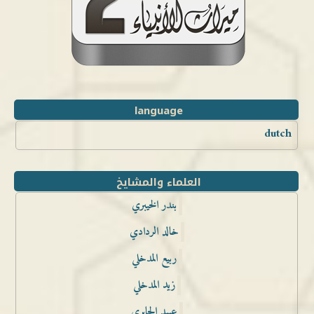
language
dutch
العلماء والمشايخ
بندر الخيبري
خالد الردادي
ربيع المدخلي
زيد المدخلي
عبيد الجابري