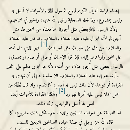
إهداء قراءة القرآن الكريم لروح الرسول ﷺ والأموات لا أصل له
وليس بمشروع، ولا فعله الصحابة
رضي الله عنهم
، والخير في اتباعهم؛
ولأن الرسول ﷺ يعطى مثل أجورنا عما فعلناه من الخير فله مثل
أجورنا؛ لأنه الدال عليه، عليه الصلاة والسلام، وقد قال عليه الصلاة
[1]
والسلام :
من دل على خير فله مثل أجر فاعله
فهو الذي دل أمته
على الخير وأرشدهم إليه، فإذا قرأ الإنسان أو صلى أو صام أو تصدق،
فالرسول يعطى مثل أجور هؤلاء من أمته؛ لأنه هو الذي دلهم على الخير
وأرشدهم إليه عليه الصلاة والسلام، فلا حاجة به إلى أن تهدى له
القراءة أو غيرها؛ لأن ذلك ليس له أصل، كما تقدم، وقد قال ﷺ:
من
[2]
عمل عملا ليس عليه أمرنا فهو رد
وهكذا القراءة للأموات أيضا
ليس لها أصل والواجب ترك ذلك.
أما الصدقة عن أموات المسلمين والدعاء لهم، فكل ذلك مشروع، كما
قال الله
عز وجل
في صفة عباده الصالحين التابعين للسلف