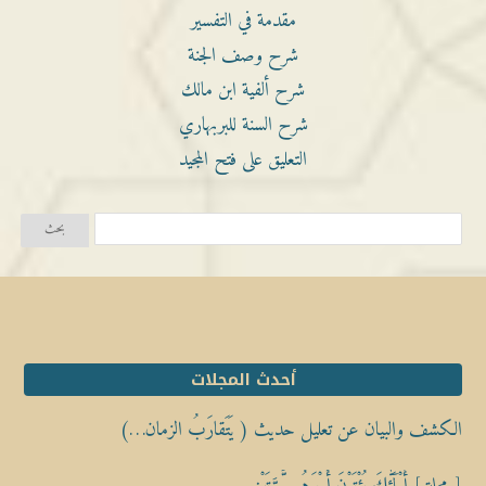
مقدمة في التفسير
شرح وصف الجنة
شرح ألفية ابن مالك
شرح السنة للبربهاري
التعليق على فتح المجيد
أحدث المجلات
الكشف والبيان عن تعليل حديث ( يَتَقارَبُ الزمان…)