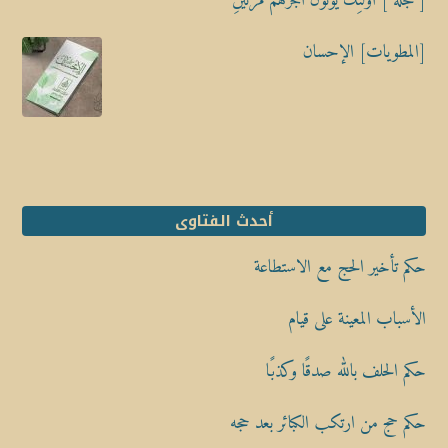
[ مجلة ] أُوْلَٰٓئِكَ يُؤْتَوْنَ أَجْرَهُم مَّرَّتَيْنِ
[المطويات] الإحسان
أحدث الفتاوى
حكم تأخير الحج مع الاستطاعة
الأسباب المعينة على قيام
حكم الحلف بالله صدقًا وكذبًا
حكم حج من ارتكب الكبائر بعد حجه