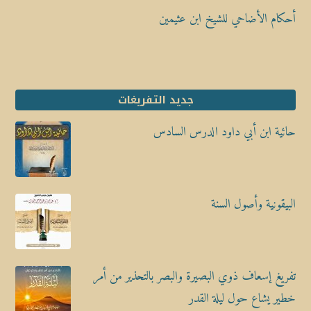
أحكام الأضاحي للشيخ ابن عثيمين
جديد التفريغات
حائية ابن أبي داود الدرس السادس
البيقونية وأصول السنة
تفريغ إسعاف ذوي البصيرة والبصر بالتحذير من أمر
خطير يشاع حول ليلة القدر