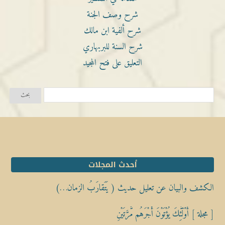
شرح وصف الجنة
شرح ألفية ابن مالك
شرح السنة للبربهاري
التعليق على فتح المجيد
أحدث المجلات
الكشف والبيان عن تعليل حديث ( يَتَقارَبُ الزمان…)
[ مجلة ] أُوْلَٰٓئِكَ يُؤْتَوْنَ أَجْرَهُم مَّرَّتَيْنِ