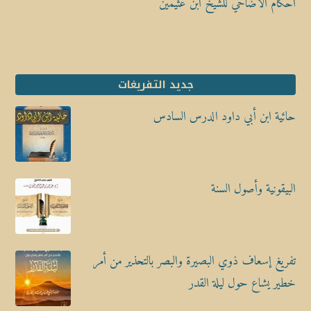
أحكام الأضاحي للشيخ ابن عثيمين
جديد التفريغات
حائية ابن أبي داود الدرس السادس
البيقونية وأصول السنة
تفريغ إسعاف ذوي البصيرة والبصر بالتحذير من أمر
خطير يشاع حول ليلة القدر