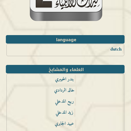
language
dutch
العلماء والمشايخ
بندر الخيبري
خالد الردادي
ربيع المدخلي
زيد المدخلي
عبيد الجابري