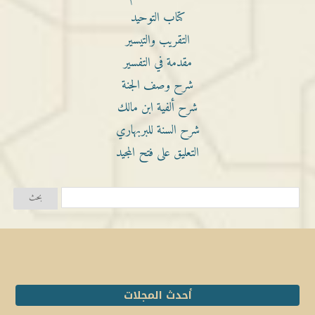
كتاب التوحيد
التقريب والتيسير
مقدمة في التفسير
شرح وصف الجنة
شرح ألفية ابن مالك
شرح السنة للبربهاري
التعليق على فتح المجيد
أحدث المجلات