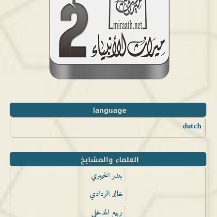
language
dutch
العلماء والمشايخ
بندر الخيبري
خالد الردادي
ربيع المدخلي