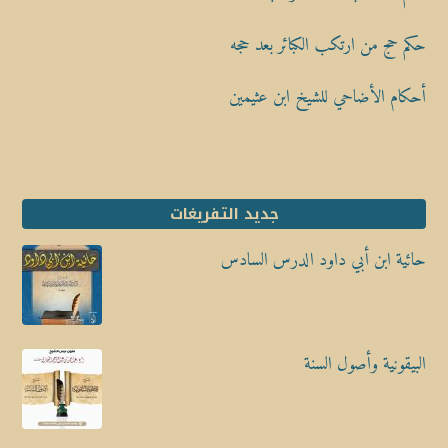
حكم حج من ارتكب الكبائر بعد حجه
أحكام الأضاحي للشيخ ابن عثيمين
جديد التفريغات
حائية ابن أبي داود الدرس السادس
البيقونية وأصول السنة