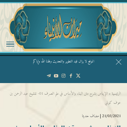
الموقع لا يزال قيد التطوير والتحديث وفقنا الله وإياكم
قال الشيخ ربيع وفقه الله: نحن ليس عندنا تقديس الأشخاص
الرئيسية
»
الإيناس بشرح متن البناء والأساس في علم الصرف 01- للشيخ عبد الرحمن بن
عوف كوني
21/03/2021 |
مضاف حديثا