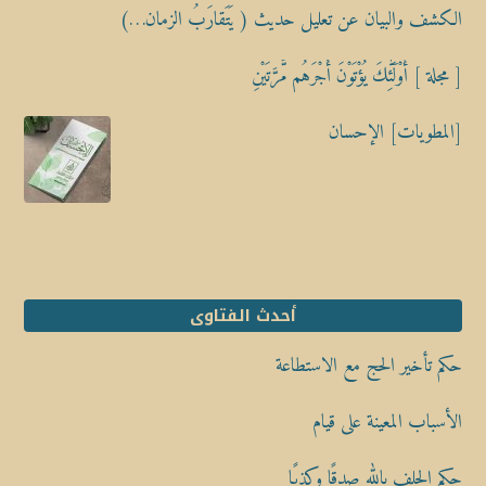
الكشف والبيان عن تعليل حديث ( يَتَقارَبُ الزمان…)
[ مجلة ] أُوْلَٰٓئِكَ يُؤْتَوْنَ أَجْرَهُم مَّرَّتَيْنِ
[المطويات] الإحسان
أحدث الفتاوى
حكم تأخير الحج مع الاستطاعة
الأسباب المعينة على قيام
حكم الحلف بالله صدقًا وكذبًا