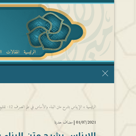
الرئيسية
المقالات
ا
قال الشيخ ربيع وفقه الله: نحن ليس عندنا تقديس الأشخاص
الرئيسية
»
الإيناس بشرح متن البناء والأساس في علم الصرف 12- للشيخ عبد الرحمن بن عوف كوني
01/07/2021 |
مضاف حديثا