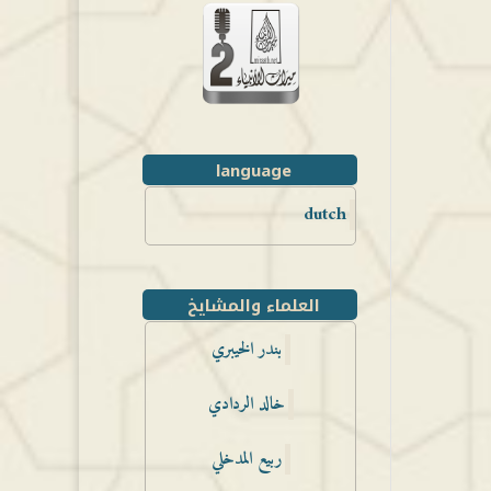
language
dutch
العلماء والمشايخ
بندر الخيبري
خالد الردادي
ربيع المدخلي