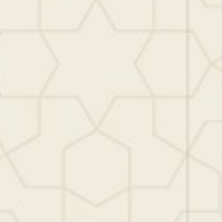
أو
خفض
مستوى
الصوت.