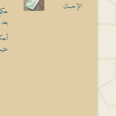
الإحسان
حكم 
بعد 
أحكا
عثيم