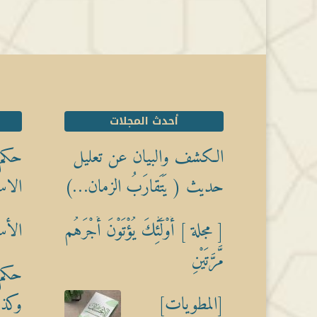
أحدث المجلات
الكشف والبيان عن تعليل
حكم 
حديث ( يَتَقارَبُ الزمان…)
الاس
[ مجلة ] أُوْلَٰٓئِكَ يُؤْتَوْنَ أَجْرَهُم
الأس
مَّرَّتَيْنِ
حكم 
[المطويات]
وكذبً