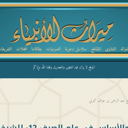
لفوائد
الفتاوى
المقاطع
سلاسل دعوية
الصوتيات
بطاقاتنا
المجلات
التفريغا
الموقع لا يزال قيد التطوير والتحديث وفقنا الله وإياكم
الإيناس بشرح متن البناء والأساس في علم الصرف 12- للشيخ