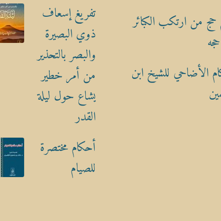
تفريغ إسعاف
حج من ارتكب الكبائر
ذوي البصيرة
حجه
والبصر بالتحذير
م الأضاحي للشيخ ابن
من أمر خطير
ين
يشاع حول ليلة
القدر
أحكام مختصرة
للصيام