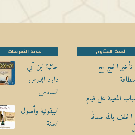
أحدث الفتاوى
جديد التفريغات
تأخير الحج مع
حائية ابن أبي
تطاعة
داود الدرس
السادس
باب المعينة على قيام
البيقونية وأصول
الحلف بالله صدقًا
السنة
ا