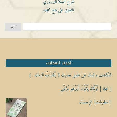
شرح السنة للبربهاري
التعليق على فتح المجيد
أحدث المجلات
الكشف والبيان عن تعليل حديث ( يَتَقارَبُ الزمان…)
[ مجلة ] أُوْلَٰٓئِكَ يُؤْتَوْنَ أَجْرَهُم مَّرَّتَيْنِ
[المطويات] الإحسان