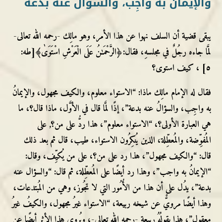
والإيمانُ به واجِب، والسؤالُ عنه بدعة
يبقى قضية أن السلف نهوا عن هذا الأمر، وهو مالِك -رحمه الله تعالى-
لمَّا جاءه رجُلٌ في مجلسهِ، فقال:﴿الرَّحْمَـٰنُ عَلَى الْعَرْشِ اسْتَوَىٰ﴾[طه:
٥] ، كيف استوى؟
فقال له الإمام مالِك ماذا: “الاستواء معلوم، والكيف مجهول، والإيمانُ
به واجِب، والسؤالُ عنه بدعة”، إذًا لمَّا قال في الأوَّل، ماذا قال؟، ما
هي العبارة الأولى؟، “الاستواء معلوم”، هذا ردُّ على من؟, على
المُفوِّضة، والمُعطِّلة، الذين يُنكِرُون الاستواء، طيب، قال ثم بعد ذلك
قال: “والكيف مجهول”، هذا رد على من؟، على من يُكيِّف، وقال:
“الإيمانُ به واجب”، وهذا رد أيضًا على المُعطِّلة، ثم قال: “والسؤال عنه
بدعة”، يدُل على أن هذا من الأُمُور التي لا تجُوز، وهي من المُبتدعات،
وهذا أيضًا مرويٌّ عن شيخه ربيعة، “الاستواء غيرُ مجهول، والكيفُ غيرُ
معقول”، هذا يقولُهُ ربيعة -رحمه الله تعالى-، ويُروى هذا الأثر أيضًا عن