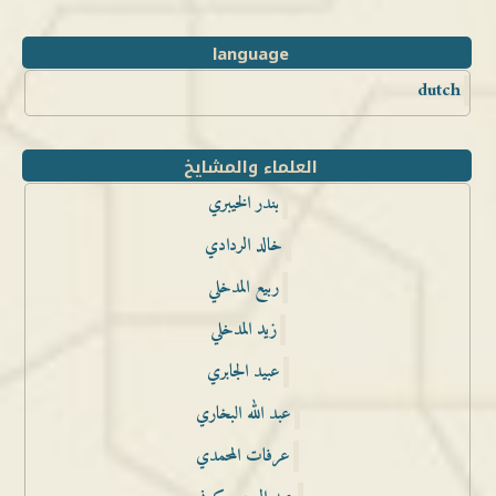
language
dutch
العلماء والمشايخ
بندر الخيبري
خالد الردادي
ربيع المدخلي
زيد المدخلي
عبيد الجابري
عبد الله البخاري
عرفات المحمدي