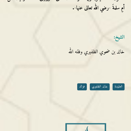
أمِ سلمةَ -رضي الله تعالى عنها-.
الشيخ
:
خالد بن ضحوي الظفيري وفقه الله
العقيدة
خالد الظفيري
فوائد