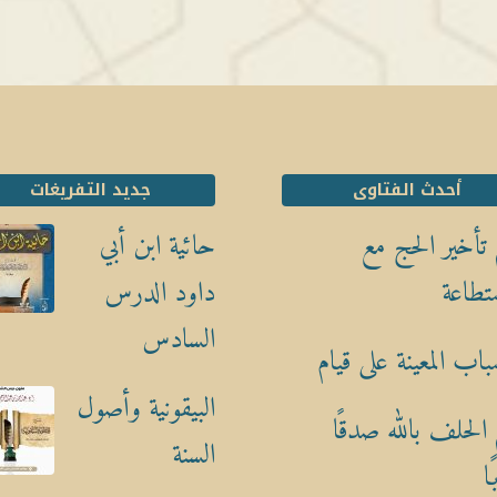
أحدث الفتاوى
جديد التفريغات
تأخير الحج مع
حائية ابن أبي
تطاعة
داود الدرس
السادس
باب المعينة على قيام
البيقونية وأصول
الحلف بالله صدقًا
السنة
ا