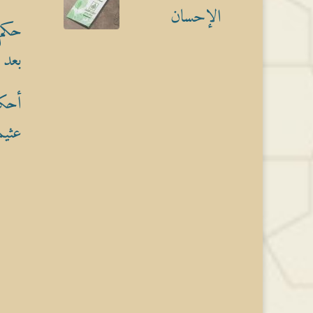
الإحسان
حكم 
بعد 
أحكا
عثيم