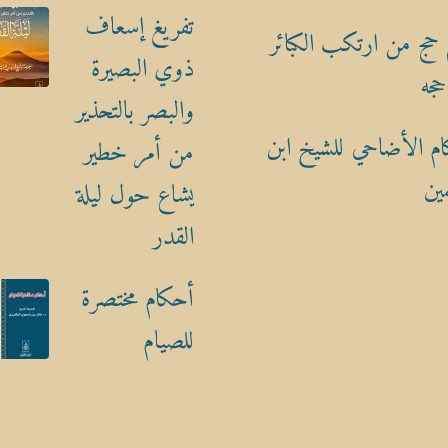
تفريغ إسعاف
حج من ارتكب الكبائر
ذوي البصيرة
حجه
والبصر بالتحذير
م الأضاحي للشيخ ابن
من أمر خطير
ين
يشاع حول ليلة
القدر
أحكام مختصرة
للصيام