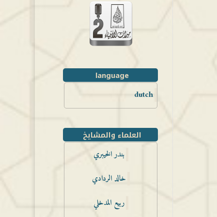
language
dutch
العلماء والمشايخ
بندر الخيبري
خالد الردادي
ربيع المدخلي