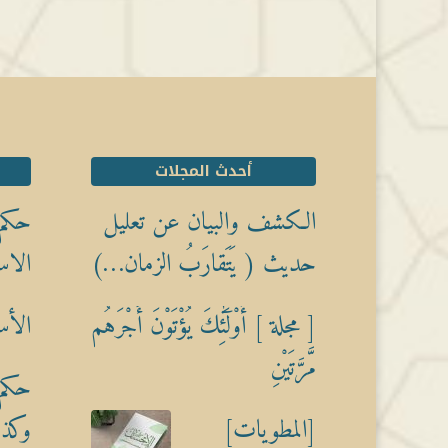
أحدث المجلات
الكشف والبيان عن تعليل
حكم 
حديث ( يَتَقارَبُ الزمان…)
الاس
[ مجلة ] أُوْلَٰٓئِكَ يُؤْتَوْنَ أَجْرَهُم
الأس
مَّرَّتَيْنِ
حكم 
[المطويات]
وكذبً