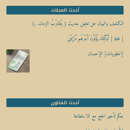
أحدث المجلات
الكشف والبيان عن تعليل حديث ( يَتَقارَبُ الزمان…)
[ مجلة ] أُوْلَٰٓئِكَ يُؤْتَوْنَ أَجْرَهُم مَّرَّتَيْنِ
[المطويات] الإحسان
أحدث الفتاوى
حكم تأخير الحج مع الاستطاعة