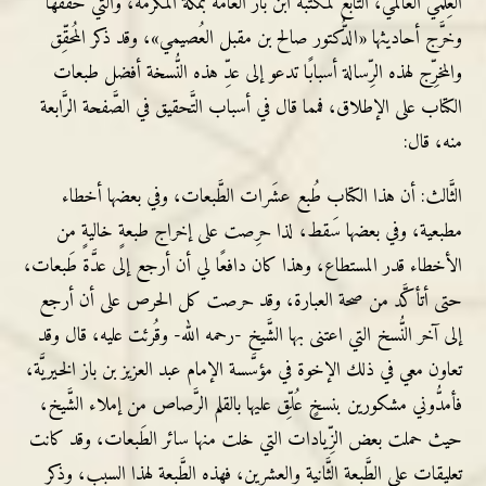
العِلمي العَالمي، التَّابع لمكتبة ابن باز العامة بمكَّة المكرمة، والتي حقَّقها
وخرَّج أحاديثها «الدُّكتور صالح بن مقبل العُصيمي»، وقد ذكر المُحقِّق
والمخرِّج لهذه الرِّسالة أسبابًا تدعو إلى عدِّ هذه النُّسخة أفضل طبعات
الكتاب على الإطلاق، فمما قال في أسباب التَّحقيق في الصَّفحة الرَّابعة
منه، قال:
الثَّالث: أن هذا الكتاب طُبع عشَرات الطَّبعات، وفي بعضها أخطاء
مطبعية، وفي بعضها سَقط، لذا حرِصت على إخراج طبعةٍ خاليةٍ من
الأخطاء قدر المستطاع، وهذا كان دافعًا لي أن أرجع إلى عدَّة طَبعات،
حتى أتأكَّد من صحة العبارة، وقد حرصت كل الحرص على أن أرجع
إلى آخر النُّسخ التي اعتنى بها الشَّيخ -رحمه الله- وقُرئت عليه، قال وقد
تعاون معي في ذلك الإخوة في مؤسَّسة الإمام عبد العزيز بن باز الخيريَّة،
فأمدُّوني مشكورين بنسخٍ عُلِّق عليها بالقلم الرَّصاص من إملاء الشَّيخ،
حيث حملت بعض الزِّيادات التي خلت منها سائر الطَبعات، وقد كانت
تعليقاتٍ على الطَّبعة الثَّانية والعشرين، فهذه الطَّبعة لهذا السبب، وذكر