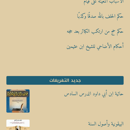
الأسباب المعينة على قيام
حكم الحلف بالله صدقًا وكذبًا
حكم حج من ارتكب الكبائر بعد حجه
أحكام الأضاحي للشيخ ابن عثيمين
جديد التفريغات
حائية ابن أبي داود الدرس السادس
البيقونية وأصول السنة