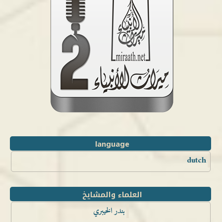
language
dutch
العلماء والمشايخ
بندر الخيبري