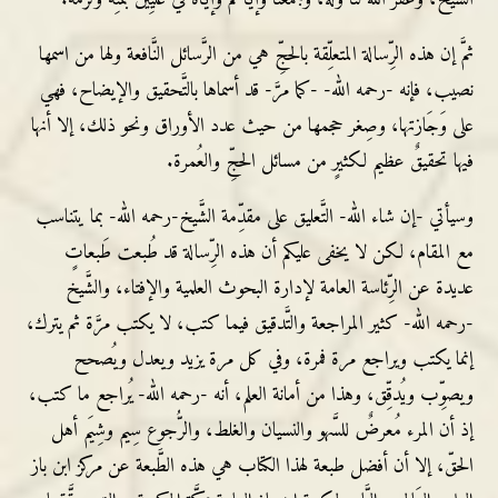
ثمَّ إن هذه الرِّسالة المتعلِّقة بالحجِّ هي من الرَّسائل النَّافعة ولها من اسمها
نصيب، فإنه -رحمه الله- -كما مرَّ- قد أسماها بالتَّحقيق والإيضاح، فهي
على وَجَازتها، وصِغر حجمها من حيث عدد الأوراق ونحو ذلك، إلا أنها
فيها تحقيقٌ عظيم لكثيرٍ من مسائل الحجِّ والعُمرة.
وسيأتي -إن شاء الله- التَّعليق على مقدِّمة الشَّيخ-رحمه الله- بما يتناسب
مع المقام، لكن لا يخفى عليكم أن هذه الرِّسالة قد طُبعت طَبعاتٍ
عديدة عن الرِّئاسة العامة لإدارة البحوث العلمية والإفتاء، والشَّيخ
-رحمه الله- كثير المراجعة والتَّدقيق فيما كتب، لا يكتب مرَّة ثم يترك،
إنما يكتب ويراجع مرة فمرة، وفي كل مرة يزيد ويعدل ويُصحح
ويصوِّب ويُدقِّق، وهذا من أمانة العلم، أنه -رحمه الله- يُراجع ما كتب،
إذ أن المرء مُعرضٌ للسَّهو والنسيان والغلط، والرُّجوع سِيم وشِيَم أهل
الحقّ، إلا أن أفضل طبعة لهذا الكتاب هي هذه الطَّبعة عن مركز ابن باز