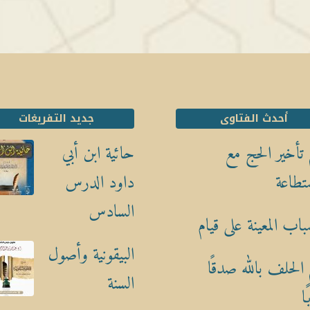
أحدث الفتاوى
جديد التفريغات
تأخير الحج مع
حائية ابن أبي
تطاعة
داود الدرس
السادس
باب المعينة على قيام
البيقونية وأصول
الحلف بالله صدقًا
السنة
ا