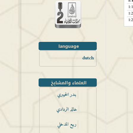
1:
1:
1:
1:
language
dutch
العلماء والمشايخ
بندر الخيبري
خالد الردادي
ربيع المدخلي