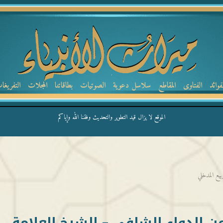
لفوائد
الفتاوى
المقاطع
سلاسل دعوية
الصوتيات
بطاقاتنا
المجلات
التفريغا
الموقع لا يزال قيد التطوير والتحديث وفقنا الله وإياكم
يع المدخلي
 الدواء الشافي – الشيخ العلامة