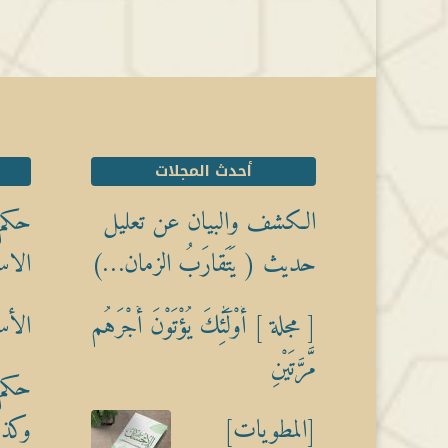
أحدث المجلات
الكشف والبيان عن تعليل
حكم 
حديث ( يَتَقارَبُ الزمان…)
الاس
[ مجلة ] أُوْلَٰٓئِكَ يُؤْتَوْنَ أَجْرَهُم
الأس
مَّرَّتَيْنِ
حكم 
[المطويات]
وكذبً