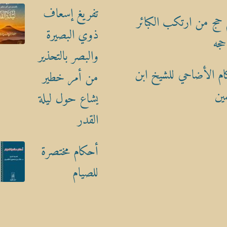
تفريغ إسعاف
حج من ارتكب الكبائر
ذوي البصيرة
حجه
والبصر بالتحذير
م الأضاحي للشيخ ابن
من أمر خطير
ين
يشاع حول ليلة
القدر
أحكام مختصرة
للصيام