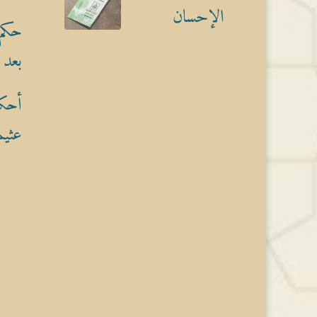
الإحسان
حكم 
بعد 
أحكا
عثيم