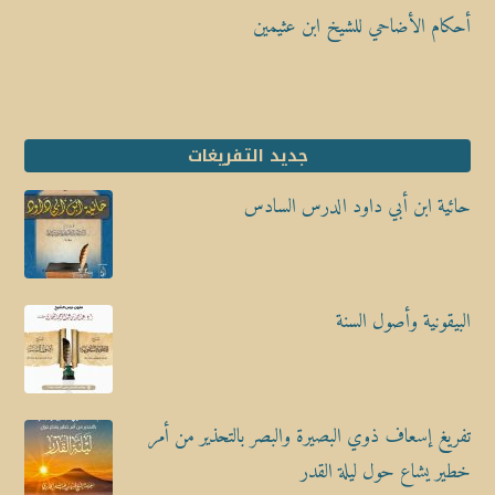
أحكام الأضاحي للشيخ ابن عثيمين
جديد التفريغات
حائية ابن أبي داود الدرس السادس
البيقونية وأصول السنة
تفريغ إسعاف ذوي البصيرة والبصر بالتحذير من أمر
خطير يشاع حول ليلة القدر