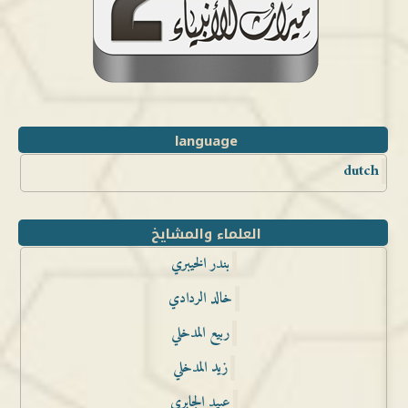
language
dutch
العلماء والمشايخ
بندر الخيبري
خالد الردادي
ربيع المدخلي
زيد المدخلي
عبيد الجابري