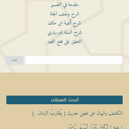
مقدمة في التفسير
شرح وصف الجنة
شرح ألفية ابن مالك
شرح السنة للبربهاري
التعليق على فتح المجيد
أحدث المجلات
الكشف والبيان عن تعليل حديث ( يَتَقارَبُ الزمان…)
[ مجلة ] أُوْلَٰٓئِكَ يُؤْتَوْنَ أَجْرَهُم مَّرَّتَيْنِ