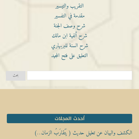
التقريب والتيسير
مقدمة في التفسير
شرح وصف الجنة
شرح ألفية ابن مالك
شرح السنة للبربهاري
التعليق على فتح المجيد
أحدث المجلات
الكشف والبيان عن تعليل حديث ( يَتَقارَبُ الزمان…)