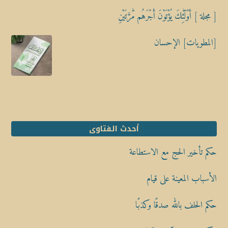
[ مجلة ] أُوْلَٰٓئِكَ يُؤْتَوْنَ أَجْرَهُم مَّرَّتَيْنِ
[المطويات] الإحسان
أحدث الفتاوى
حكم تأخير الحج مع الاستطاعة
الأسباب المعينة على قيام
حكم الحلف بالله صدقًا وكذبًا