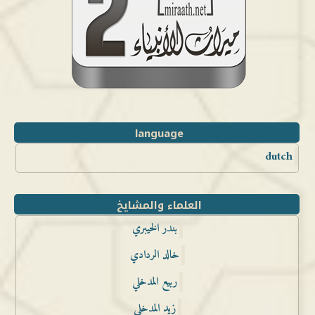
language
dutch
العلماء والمشايخ
بندر الخيبري
خالد الردادي
ربيع المدخلي
زيد المدخلي