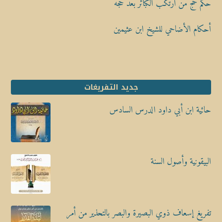
حكم حج من ارتكب الكبائر بعد حجه
أحكام الأضاحي للشيخ ابن عثيمين
جديد التفريغات
حائية ابن أبي داود الدرس السادس
البيقونية وأصول السنة
تفريغ إسعاف ذوي البصيرة والبصر بالتحذير من أمر