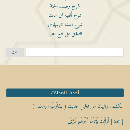
شرح وصف الجنة
شرح ألفية ابن مالك
شرح السنة للبربهاري
التعليق على فتح المجيد
أحدث المجلات
الكشف والبيان عن تعليل حديث ( يَتَقارَبُ الزمان…)
[ مجلة ] أُوْلَٰٓئِكَ يُؤْتَوْنَ أَجْرَهُم مَّرَّتَيْنِ