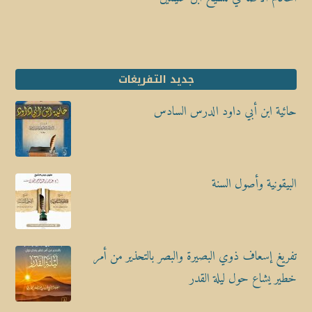
جديد التفريغات
حائية ابن أبي داود الدرس السادس
البيقونية وأصول السنة
تفريغ إسعاف ذوي البصيرة والبصر بالتحذير من أمر
خطير يشاع حول ليلة القدر