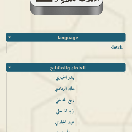
language
dutch
العلماء والمشايخ
بندر الخيبري
خالد الردادي
ربيع المدخلي
زيد المدخلي
عبيد الجابري