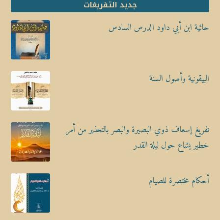
جديد التفريغات
حائية ابن أبي داود الدرس السادس
البيقونية وأصول السنة
تفريغ إسعاف ذوي البصيرة والبصر بالتحذير من أمر
خطير يشاع حول ليلة القدر
أحكام مختصرة للصيام