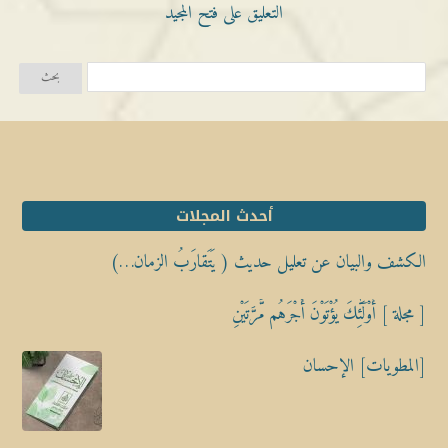
التعليق على فتح المجيد
أحدث المجلات
الكشف والبيان عن تعليل حديث ( يَتَقارَبُ الزمان…)
[ مجلة ] أُوْلَٰٓئِكَ يُؤْتَوْنَ أَجْرَهُم مَّرَّتَيْنِ
[المطويات] الإحسان