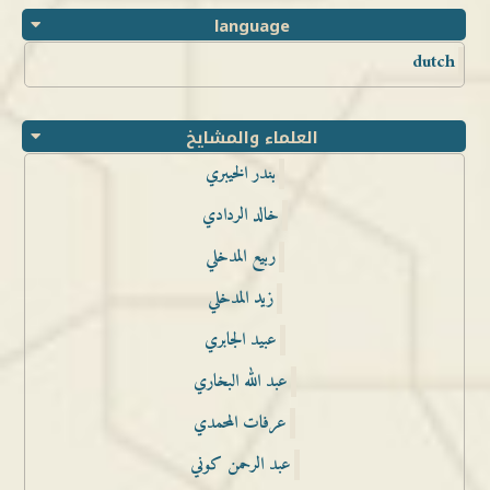
language
dutch
العلماء والمشايخ
بندر الخيبري
خالد الردادي
ربيع المدخلي
زيد المدخلي
عبيد الجابري
عبد الله البخاري
عرفات المحمدي
عبد الرحمن كوني