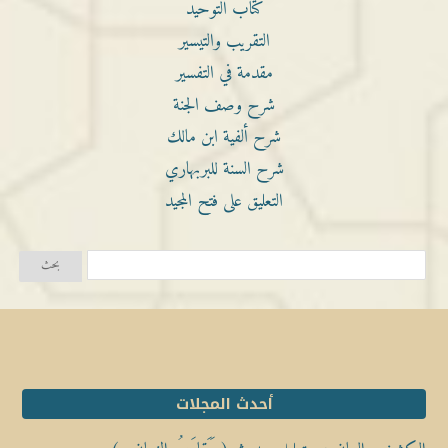
كتاب التوحيد
التقريب والتيسير
مقدمة في التفسير
شرح وصف الجنة
شرح ألفية ابن مالك
شرح السنة للبربهاري
التعليق على فتح المجيد
أحدث المجلات