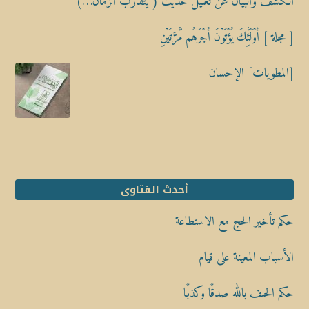
الكشف والبيان عن تعليل حديث ( يَتَقارَبُ الزمان…)
[ مجلة ] أُوْلَٰٓئِكَ يُؤْتَوْنَ أَجْرَهُم مَّرَّتَيْنِ
[المطويات] الإحسان
أحدث الفتاوى
حكم تأخير الحج مع الاستطاعة
الأسباب المعينة على قيام
حكم الحلف بالله صدقًا وكذبًا