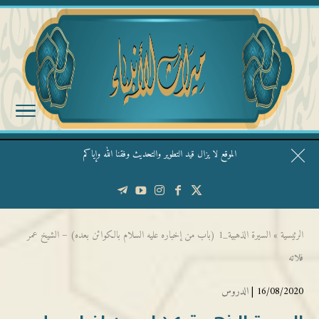
الموقع لا يزال قيد التطوير والتحديث وفقنا الله وإياكم
قال الشيخ ربيع وفقه الله: نحن ليس عندنا تقديس الأشخاص
الرئيسية
»
السيرة الذهبية_1 (باب من إخباره عليه السلام بالكوائن بعده) – الشيخ عمر
فلاته
16/08/2020 |
الدروس