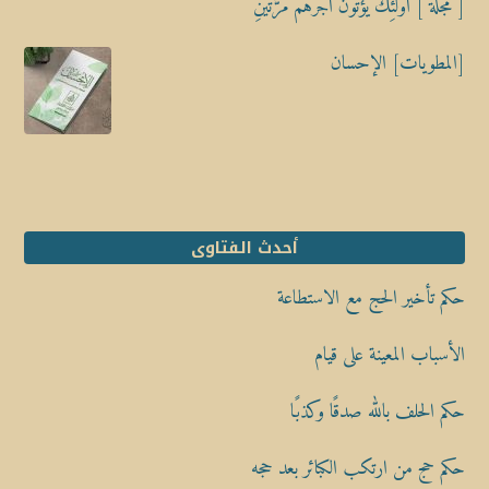
[ مجلة ] أُوْلَٰٓئِكَ يُؤْتَوْنَ أَجْرَهُم مَّرَّتَيْنِ
[المطويات] الإحسان
أحدث الفتاوى
حكم تأخير الحج مع الاستطاعة
الأسباب المعينة على قيام
حكم الحلف بالله صدقًا وكذبًا
حكم حج من ارتكب الكبائر بعد حجه