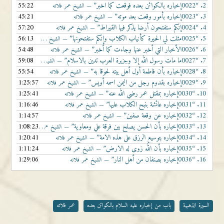
2.
“0022إخباره بالكوائن بعده فوقعت كما اخبر”
55:22
— الشيخ عمر فلاته
3.
“0023إخباره بأمور وقعت بعد موته”
45:21
— الشيخ عمر فلاته
4.
“0024إنكم ستفتحون أرضا يذكر فيها القيراط”
57:20
— الشيخ عمر فلاته
5.
“0025مثلت لي الحيرة كأنياب الكلاب وإنكم ستفتحونها”
56:13
— الشيخ عمر فلاته
6.
“0026الأخبار التي أخبر عنها وجاءت كما أخبر”
54:48
— الشيخ عمر فلاته
7.
“0027ما مات رسول الله إلا وجزيرة العرب تدين بالاسلام”
59:08
— الشيخ عمر فلاته
8.
“0028إخباره بأن فاطمة أول أهل بيته لحوقا به”
55:54
— الشيخ عمر فلاته
9.
“0029إخباره بقدوم رجل من اليمن اسمه أويس”
1:25:57
— الشيخ عمر فلاته
10.
“0030إخباره بمقتل عمر رضي الله عنه”
1:25:41
— الشيخ عمر فلاته
11.
“0031إخباره عائشة بنبح الكلاب عليها”
1:16:46
— الشيخ عمر فلاته
12.
“0032إخباره عن وقعة صفين”
1:14:57
— الشيخ عمر فلاته
13.
“0033إخباره بأن الحسن يصلح بين فرقة علي ومعاوية”
1:08:23
— الشيخ عمر فلاته
14.
“0034إخباره بتوسيع الرزق على هذه الامة”
1:20:41
— الشيخ عمر فلاته
15.
“0035إخباره بأن الله زوى له الارض”
1:11:24
— الشيخ عمر فلاته
16.
“0036إخباره بصنفان من أهل النار”
1:29:06
— الشيخ عمر فلاته
السيرة الذهبية
باب من إخباره عليه السلام بالكوائن بعده
عمر فلاته