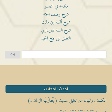
مقدمة في التفسير
شرح وصف الجنة
شرح ألفية ابن مالك
شرح السنة للبربهاري
التعليق على فتح المجيد
أحدث المجلات
الكشف والبيان عن تعليل حديث ( يَتَقارَبُ الزمان…)