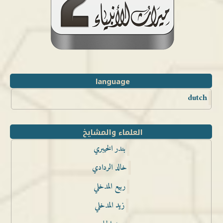
language
dutch
العلماء والمشايخ
بندر الخيبري
خالد الردادي
ربيع المدخلي
زيد المدخلي