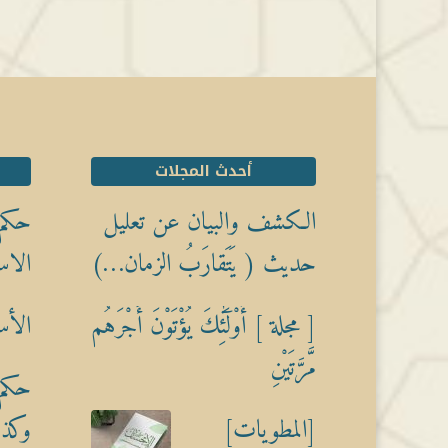
أحدث المجلات
الكشف والبيان عن تعليل
حكم 
حديث ( يَتَقارَبُ الزمان…)
الاس
[ مجلة ] أُوْلَٰٓئِكَ يُؤْتَوْنَ أَجْرَهُم
الأس
مَّرَّتَيْنِ
حكم 
[المطويات]
وكذبً