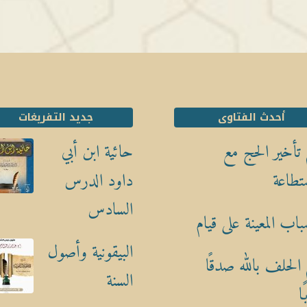
أحدث الفتاوى
جديد التفريغات
تأخير الحج مع
حائية ابن أبي
تطاعة
داود الدرس
السادس
باب المعينة على قيام
البيقونية وأصول
الحلف بالله صدقًا
السنة
ا