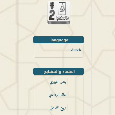
language
dutch
العلماء والمشايخ
بندر الخيبري
خالد الردادي
ربيع المدخلي