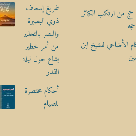
تفريغ إسعاف
حج من ارتكب الكبائر
ذوي البصيرة
حجه
والبصر بالتحذير
م الأضاحي للشيخ ابن
من أمر خطير
ين
يشاع حول ليلة
القدر
أحكام مختصرة
للصيام