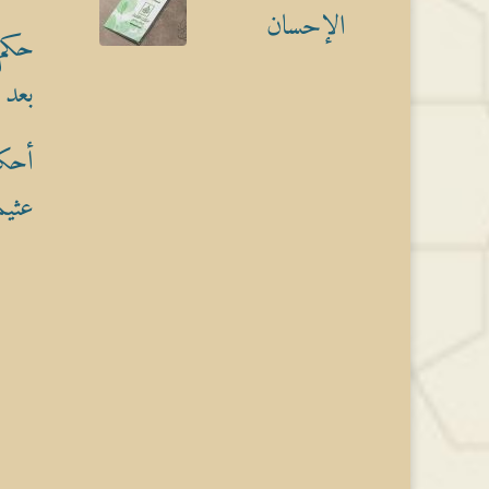
الإحسان
حكم 
بعد 
أحكا
عثيم