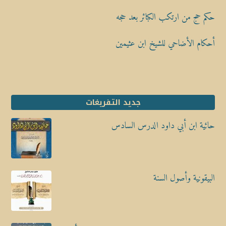
حكم حج من ارتكب الكبائر بعد حجه
أحكام الأضاحي للشيخ ابن عثيمين
جديد التفريغات
حائية ابن أبي داود الدرس السادس
البيقونية وأصول السنة