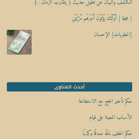
الكشف والبيان عن تعليل حديث ( يَتَقارَبُ الزمان…)
[ مجلة ] أُوْلَٰٓئِكَ يُؤْتَوْنَ أَجْرَهُم مَّرَّتَيْنِ
[المطويات] الإحسان
أحدث الفتاوى
حكم تأخير الحج مع الاستطاعة
الأسباب المعينة على قيام
حكم الحلف بالله صدقًا وكذبًا