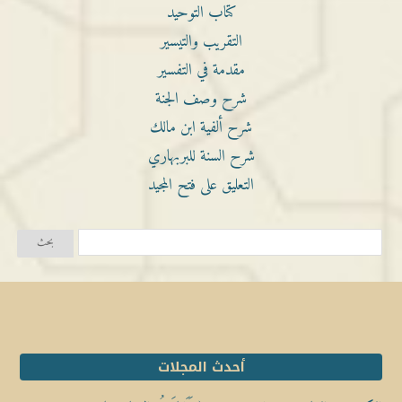
كتاب التوحيد
التقريب والتيسير
مقدمة في التفسير
شرح وصف الجنة
شرح ألفية ابن مالك
شرح السنة للبربهاري
التعليق على فتح المجيد
أحدث المجلات