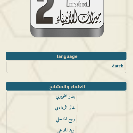
language
dutch
العلماء والمشايخ
بندر الخيبري
خالد الردادي
ربيع المدخلي
زيد المدخلي