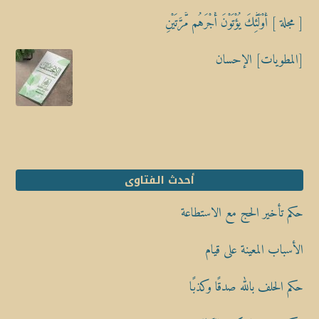
[ مجلة ] أُوْلَٰٓئِكَ يُؤْتَوْنَ أَجْرَهُم مَّرَّتَيْنِ
[المطويات] الإحسان
أحدث الفتاوى
حكم تأخير الحج مع الاستطاعة
الأسباب المعينة على قيام
حكم الحلف بالله صدقًا وكذبًا