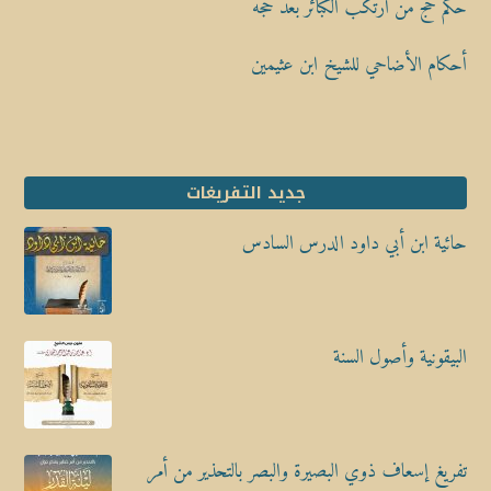
حكم حج من ارتكب الكبائر بعد حجه
أحكام الأضاحي للشيخ ابن عثيمين
جديد التفريغات
حائية ابن أبي داود الدرس السادس
البيقونية وأصول السنة
تفريغ إسعاف ذوي البصيرة والبصر بالتحذير من أمر