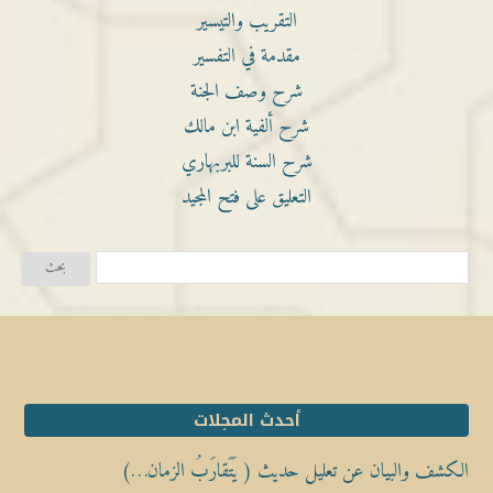
التقريب والتيسير
مقدمة في التفسير
شرح وصف الجنة
شرح ألفية ابن مالك
شرح السنة للبربهاري
التعليق على فتح المجيد
أحدث المجلات
الكشف والبيان عن تعليل حديث ( يَتَقارَبُ الزمان…)