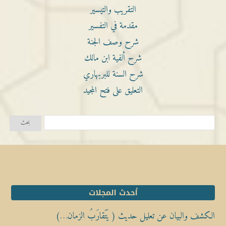
التقريب والتيسير
مقدمة في التفسير
شرح وصف الجنة
شرح ألفية ابن مالك
شرح السنة للبربهاري
التعليق على فتح المجيد
أحدث المجلات
الكشف والبيان عن تعليل حديث ( يَتَقارَبُ الزمان…)