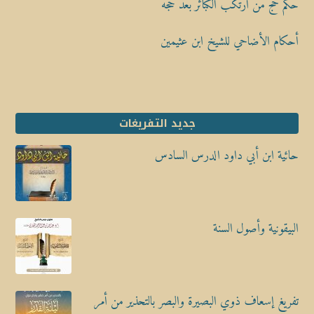
حكم حج من ارتكب الكبائر بعد حجه
أحكام الأضاحي للشيخ ابن عثيمين
جديد التفريغات
حائية ابن أبي داود الدرس السادس
البيقونية وأصول السنة
تفريغ إسعاف ذوي البصيرة والبصر بالتحذير من أمر