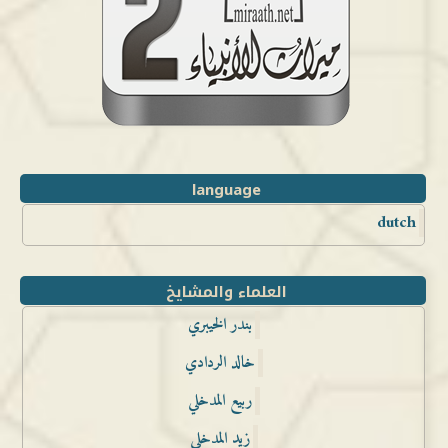
language
dutch
العلماء والمشايخ
بندر الخيبري
خالد الردادي
ربيع المدخلي
زيد المدخلي