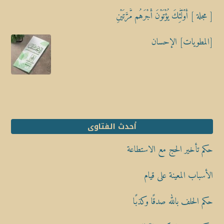
[ مجلة ] أُوْلَٰٓئِكَ يُؤْتَوْنَ أَجْرَهُم مَّرَّتَيْنِ
[المطويات] الإحسان
أحدث الفتاوى
حكم تأخير الحج مع الاستطاعة
الأسباب المعينة على قيام
حكم الحلف بالله صدقًا وكذبًا