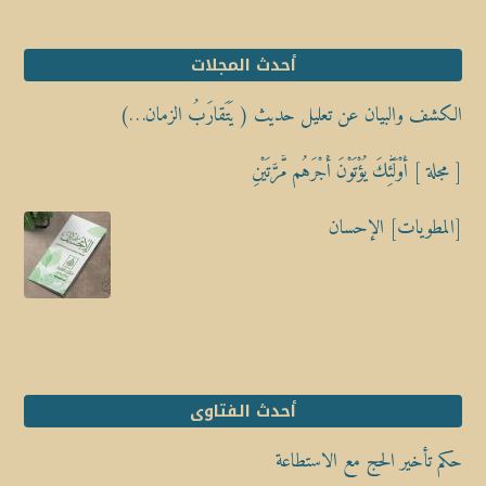
أحدث المجلات
الكشف والبيان عن تعليل حديث ( يَتَقارَبُ الزمان…)
[ مجلة ] أُوْلَٰٓئِكَ يُؤْتَوْنَ أَجْرَهُم مَّرَّتَيْنِ
[المطويات] الإحسان
أحدث الفتاوى
حكم تأخير الحج مع الاستطاعة