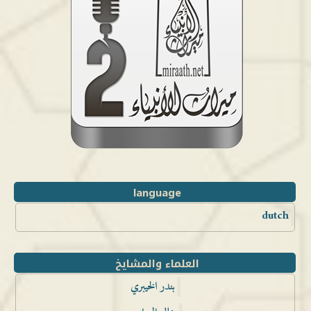
language
dutch
العلماء والمشايخ
بندر الخيبري