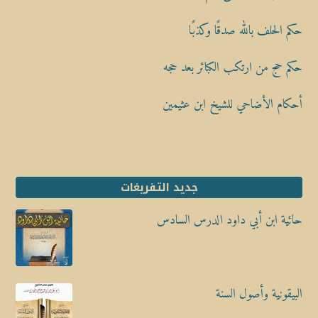
حكم الحلف بالله صدقًا وكذبًا
حكم حج من ارتكب الكبائر بعد حجه
أحكام الأضاحي للشيخ ابن عثيمين
جديد التفريغات
حائية ابن أبي داود الدرس السادس
البيقونية وأصول السنة