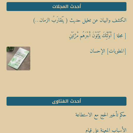
أحدث المجلات
الكشف والبيان عن تعليل حديث ( يَتَقارَبُ الزمان…)
[ مجلة ] أُوْلَٰٓئِكَ يُؤْتَوْنَ أَجْرَهُم مَّرَّتَيْنِ
[المطويات] الإحسان
أحدث الفتاوى
حكم تأخير الحج مع الاستطاعة
الأسباب المعينة على قيام