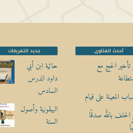
أحدث الفتاوى
جديد التفريغات
تأخير الحج مع
حائية ابن أبي
تطاعة
داود الدرس
السادس
باب المعينة على قيام
البيقونية وأصول
الحلف بالله صدقًا
السنة
ا