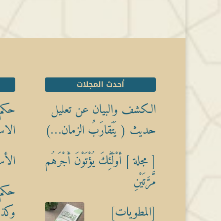
أحدث المجلات
الكشف والبيان عن تعليل
حكم 
حديث ( يَتَقارَبُ الزمان…)
الاس
[ مجلة ] أُوْلَٰٓئِكَ يُؤْتَوْنَ أَجْرَهُم
الأس
مَّرَّتَيْنِ
حكم 
[المطويات]
وكذبً