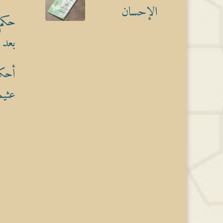
الإحسان
حكم 
بعد 
أحكا
عثيم