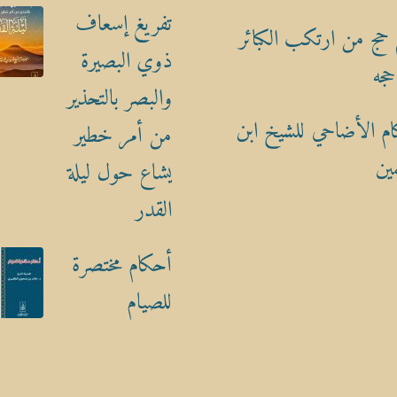
تفريغ إسعاف
حج من ارتكب الكبائر
ذوي البصيرة
حجه
والبصر بالتحذير
م الأضاحي للشيخ ابن
من أمر خطير
ين
يشاع حول ليلة
القدر
أحكام مختصرة
للصيام