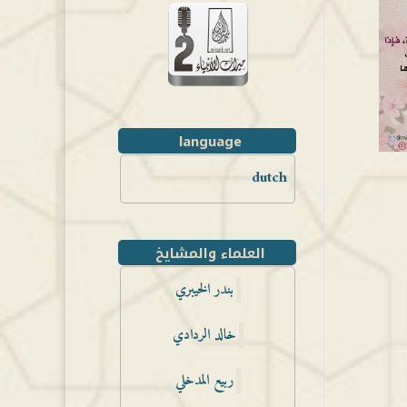
language
dutch
العلماء والمشايخ
بندر الخيبري
خالد الردادي
ربيع المدخلي