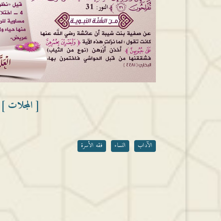
[ المجلات ] أ
الآداب
النساء
فقه الأسرة