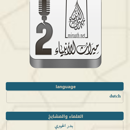
language
dutch
العلماء والمشايخ
بندر الخيبري