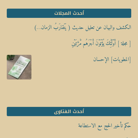
أحدث المجلات
الكشف والبيان عن تعليل حديث ( يَتَقارَبُ الزمان…)
[ مجلة ] أُوْلَٰٓئِكَ يُؤْتَوْنَ أَجْرَهُم مَّرَّتَيْنِ
[المطويات] الإحسان
أحدث الفتاوى
حكم تأخير الحج مع الاستطاعة