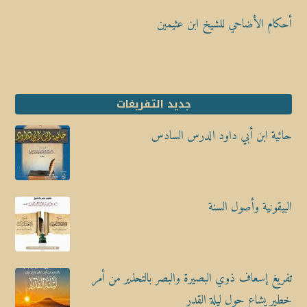
أحكام الأضاحي للشيخ ابن عثيمين
جديد التفريغات
حائية ابن أبي داود الدرس السادس
البيقونية وأصول السنة
تفريغ إسعاف ذوي البصيرة والبصر بالتحذير من أمر
خطير يشاع حول ليلة القدر