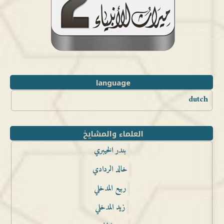
language
dutch
العلماء والمشايخ
بندر الخيبري
خالد الردادي
ربيع المدخلي
زيد المدخلي