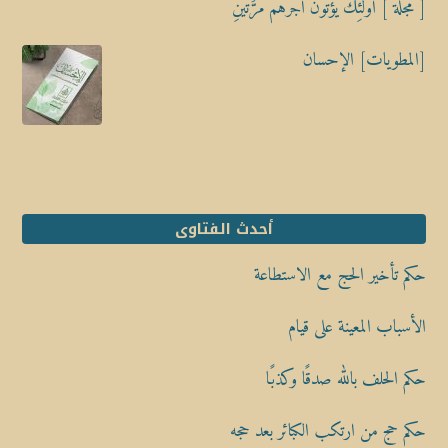
[ مجلة ] أُوْلَٰٓئِكَ يُؤْتَوْنَ أَجْرَهُم مَّرَّتَيْنِ
[المطويات] الإحسان
أحدث الفتاوى
حكم تأخير الحج مع الاستطاعة
الأسباب المعينة على قيام
حكم الحلف بالله صدقًا وكذبًا
حكم حج من ارتكب الكبائر بعد حجه