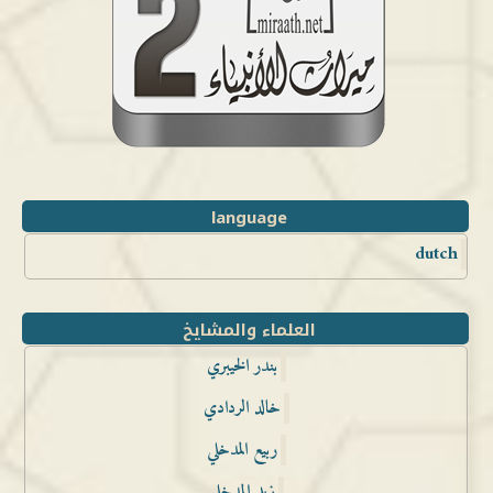
language
dutch
العلماء والمشايخ
بندر الخيبري
خالد الردادي
ربيع المدخلي
زيد المدخلي