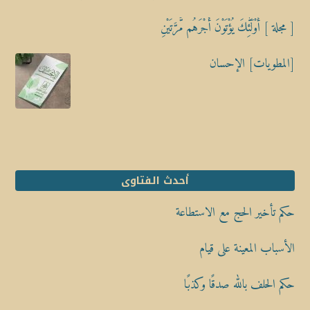
[ مجلة ] أُوْلَٰٓئِكَ يُؤْتَوْنَ أَجْرَهُم مَّرَّتَيْنِ
[المطويات] الإحسان
أحدث الفتاوى
حكم تأخير الحج مع الاستطاعة
الأسباب المعينة على قيام
حكم الحلف بالله صدقًا وكذبًا