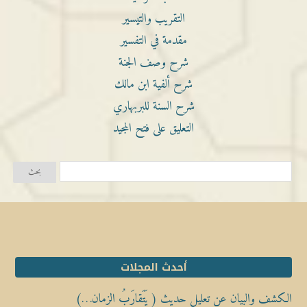
التقريب والتيسير
مقدمة في التفسير
شرح وصف الجنة
شرح ألفية ابن مالك
شرح السنة للبربهاري
التعليق على فتح المجيد
أحدث المجلات
الكشف والبيان عن تعليل حديث ( يَتَقارَبُ الزمان…)