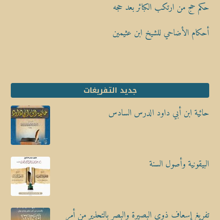
حكم حج من ارتكب الكبائر بعد حجه
أحكام الأضاحي للشيخ ابن عثيمين
جديد التفريغات
حائية ابن أبي داود الدرس السادس
البيقونية وأصول السنة
تفريغ إسعاف ذوي البصيرة والبصر بالتحذير من أمر