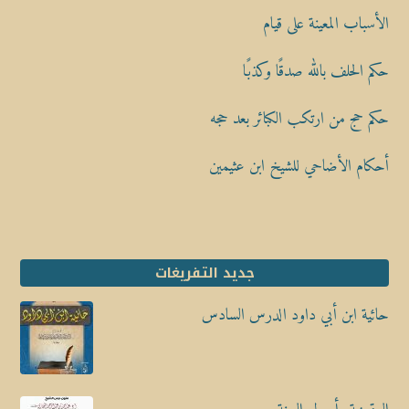
الأسباب المعينة على قيام
حكم الحلف بالله صدقًا وكذبًا
حكم حج من ارتكب الكبائر بعد حجه
أحكام الأضاحي للشيخ ابن عثيمين
جديد التفريغات
حائية ابن أبي داود الدرس السادس