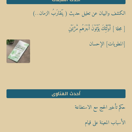
الكشف والبيان عن تعليل حديث ( يَتَقارَبُ الزمان…)
[ مجلة ] أُوْلَٰٓئِكَ يُؤْتَوْنَ أَجْرَهُم مَّرَّتَيْنِ
[المطويات] الإحسان
أحدث الفتاوى
حكم تأخير الحج مع الاستطاعة
الأسباب المعينة على قيام