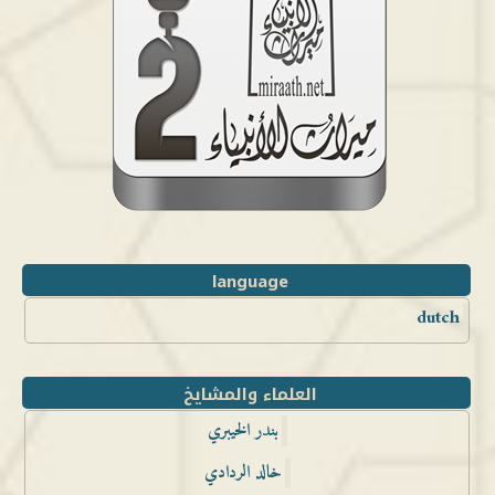
language
dutch
العلماء والمشايخ
بندر الخيبري
خالد الردادي