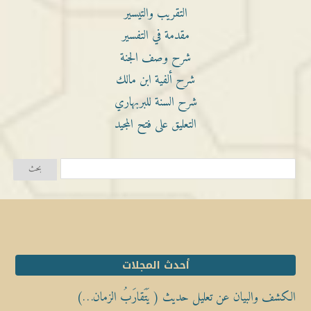
التقريب والتيسير
مقدمة في التفسير
شرح وصف الجنة
شرح ألفية ابن مالك
شرح السنة للبربهاري
التعليق على فتح المجيد
أحدث المجلات
الكشف والبيان عن تعليل حديث ( يَتَقارَبُ الزمان…)