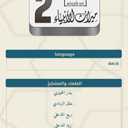
language
dutch
العلماء والمشايخ
بندر الخيبري
خالد الردادي
ربيع المدخلي
زيد المدخلي