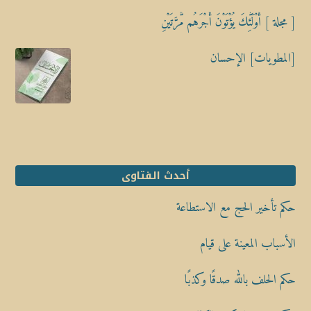
[ مجلة ] أُوْلَٰٓئِكَ يُؤْتَوْنَ أَجْرَهُم مَّرَّتَيْنِ
[المطويات] الإحسان
أحدث الفتاوى
حكم تأخير الحج مع الاستطاعة
الأسباب المعينة على قيام
حكم الحلف بالله صدقًا وكذبًا