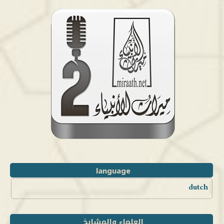
language
dutch
العلماء والمشايخ