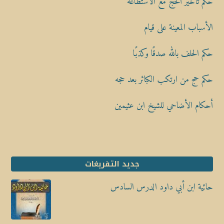
حكم تأخير الحج مع الاستطاعة
الأسباب المعينة على قيام
حكم الحلف بالله صدقًا وكذبًا
حكم حج من ارتكب الكبائر بعد حجه
أحكام الأضاحي للشيخ ابن عثيمين
جديد التفريغات
حائية ابن أبي داود الدرس السادس