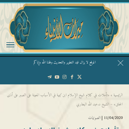
الموقع لا يزال قيد التطوير والتحديث وفقنا الله وإياكم
قال الشيخ ربيع وفقه الله: نحن ليس عندنا تقديس الأشخاص
الرئيسية
»
«تأملات في كلام شيخ الإسلام ابن تيمية في الأسباب المعينة على الصبر على أذى
الخلق» – الشيخ د.عبد الله البخاري
11/04/2020 |
الصوتيات