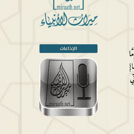
الإذاعات
َا
ًا}
ِي