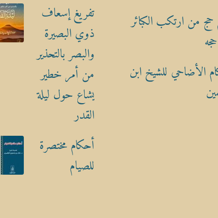
تفريغ إسعاف
حج من ارتكب الكبائر
ذوي البصيرة
حجه
والبصر بالتحذير
م الأضاحي للشيخ ابن
من أمر خطير
ين
يشاع حول ليلة
القدر
أحكام مختصرة
للصيام