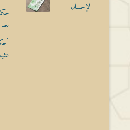
الإحسان
حكم 
بعد 
أحكا
عثيم