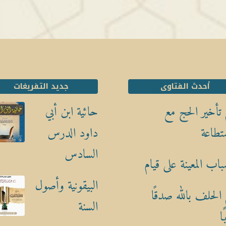
أحدث الفتاوى
جديد التفريغات
تأخير الحج مع
حائية ابن أبي
تطاعة
داود الدرس
السادس
باب المعينة على قيام
البيقونية وأصول
الحلف بالله صدقًا
السنة
ا