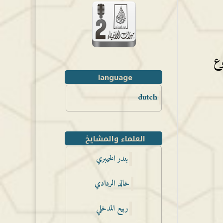
وع
language
dutch
العلماء والمشايخ
بندر الخيبري
خالد الردادي
ربيع المدخلي