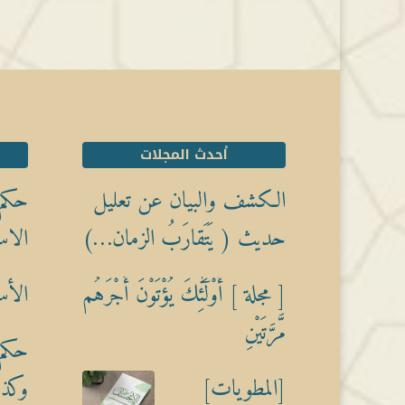
أحدث المجلات
الكشف والبيان عن تعليل
حكم 
حديث ( يَتَقارَبُ الزمان…)
الاس
[ مجلة ] أُوْلَٰٓئِكَ يُؤْتَوْنَ أَجْرَهُم
الأس
مَّرَّتَيْنِ
حكم 
[المطويات]
وكذبً