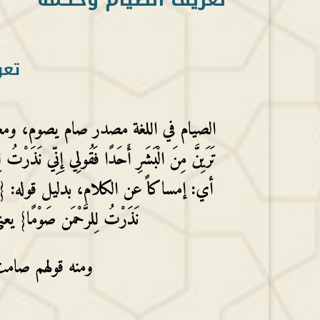
تعر
الصيام في اللغة مصدر صام يصوم، ومعناه أمسك
تَرَيِنَّ مِنَ الْبَشَرِ أَحَدًا فَقُولِي إِنِّي نَذَرْت
أي: إمساكاً عن الكلام، بدليل قوله: {فَإِمَّا 
نَذَرْتُ لِلرَّحْمَن صَوْمًا} يعن
ومنه قولهم صامت