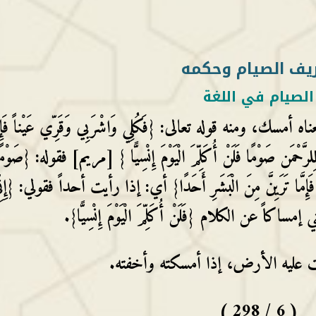
يف الصيام وحكمه
الصيام في اللغة
، ومنه قوله تعالى: {فَكُلِي وَاشْرَبِي وَقَرِّي عَيْناً فَإِمّ
ُ لِلرَّحْمَن صَوْمًا فَلَنْ أُكَلِّمَ الْيَوْمَ إِنْسِيًّا } [مريم] فقوله: {صَوْم
تَرَيِنَّ مِنَ الْبَشَرِ أَحَدًا} أي: إذا رأيت أحداً فقولي: {إِنّ
ي إمساكاً عن الكلام {فَلَنْ أُكَلِّمَ الْيَوْمَ إِنْسِيًّا}.
 عليه الأرض، إذا أمسكته وأخفته.
( 6 / 298 )