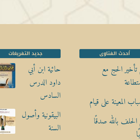
أحدث الفتاوى
جديد التفريغات
تأخير الحج مع
حائية ابن أبي
تطاعة
داود الدرس
السادس
باب المعينة على قيام
البيقونية وأصول
الحلف بالله صدقًا
السنة
ا