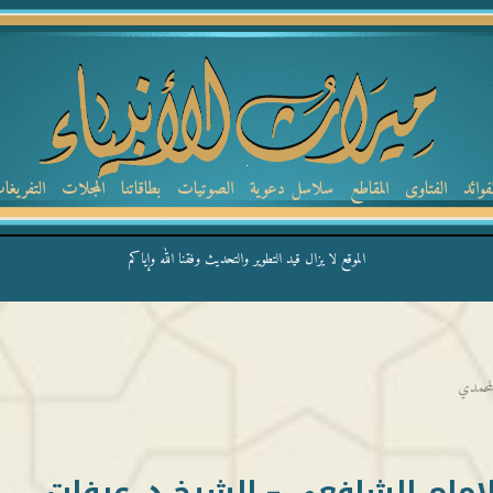
لفوائد
الفتاوى
المقاطع
سلاسل دعوية
الصوتيات
بطاقاتنا
المجلات
التفريغا
الموقع لا يزال قيد التطوير والتحديث وفقنا الله وإياكم
لمحمدي
إمام الشافعي – الشيخ د. عرفات