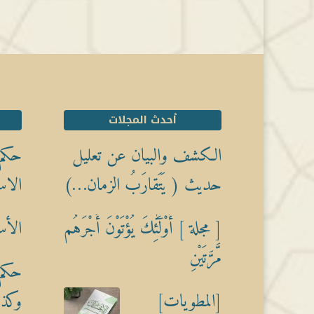
أحدث المجلات
الكشف والبيان عن تعليل
حكم 
حديث ( يَتَقارَبُ الزمان…)
الاس
[ مجلة ] أُوْلَٰٓئِكَ يُؤْتَوْنَ أَجْرَهُم
الأس
مَّرَّتَيْنِ
حكم 
[المطويات]
وكذبً