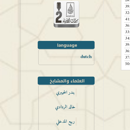
28
39
32
41
36
33
34
39
language
36
dutch
37
50
العلماء والمشايخ
بندر الخيبري
خالد الردادي
ربيع المدخلي