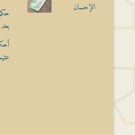
الإحسان
حكم 
بعد 
أحكا
عثيم