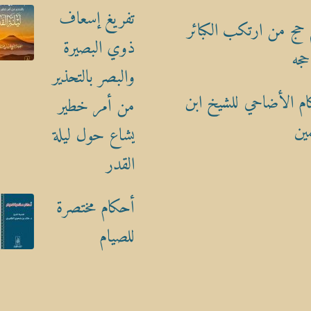
تفريغ إسعاف
حج من ارتكب الكبائر
ذوي البصيرة
حجه
والبصر بالتحذير
م الأضاحي للشيخ ابن
من أمر خطير
ين
يشاع حول ليلة
القدر
أحكام مختصرة
للصيام