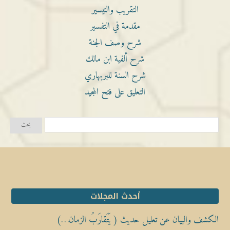
التقريب والتيسير
مقدمة في التفسير
شرح وصف الجنة
شرح ألفية ابن مالك
شرح السنة للبربهاري
التعليق على فتح المجيد
أحدث المجلات
الكشف والبيان عن تعليل حديث ( يَتَقارَبُ الزمان…)