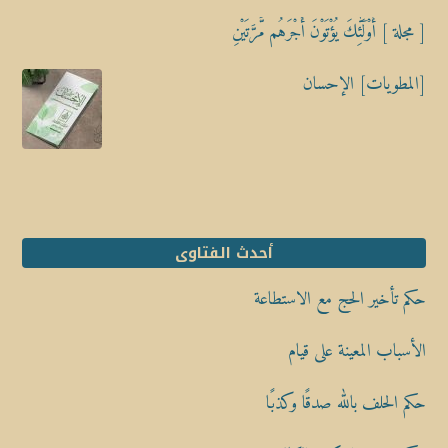
[ مجلة ] أُوْلَٰٓئِكَ يُؤْتَوْنَ أَجْرَهُم مَّرَّتَيْنِ
[المطويات] الإحسان
أحدث الفتاوى
حكم تأخير الحج مع الاستطاعة
الأسباب المعينة على قيام
حكم الحلف بالله صدقًا وكذبًا