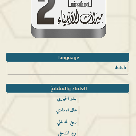
language
dutch
العلماء والمشايخ
بندر الخيبري
خالد الردادي
ربيع المدخلي
زيد المدخلي