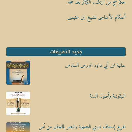
حكم حج من ارتكب الكبائر بعد حجه
أحكام الأضاحي للشيخ ابن عثيمين
جديد التفريغات
حائية ابن أبي داود الدرس السادس
البيقونية وأصول السنة
تفريغ إسعاف ذوي البصيرة والبصر بالتحذير من أمر