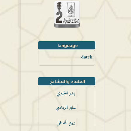
language
dutch
العلماء والمشايخ
بندر الخيبري
خالد الردادي
ربيع المدخلي