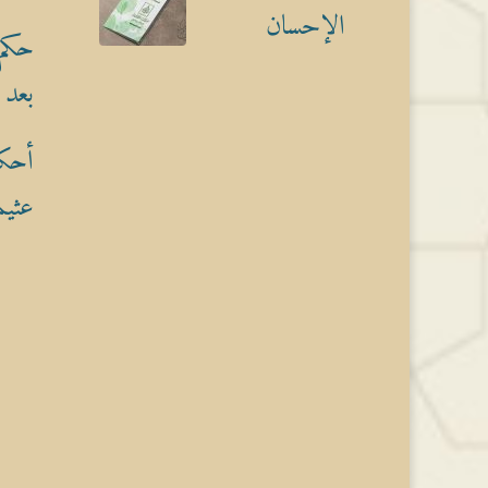
الإحسان
حكم 
بعد 
أحكا
عثيم