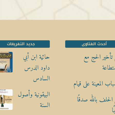
أحدث الفتاوى
جديد التفريغات
تأخير الحج مع
حائية ابن أبي
تطاعة
داود الدرس
السادس
باب المعينة على قيام
البيقونية وأصول
الحلف بالله صدقًا
السنة
ا