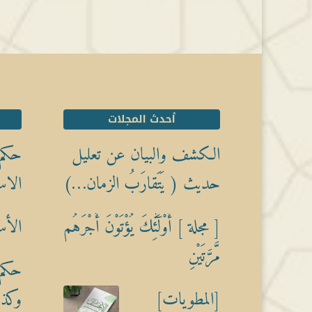
أحدث المجلات
الكشف والبيان عن تعليل
حكم 
حديث ( يَتَقارَبُ الزمان…)
الاس
[ مجلة ] أُوْلَٰٓئِكَ يُؤْتَوْنَ أَجْرَهُم
الأس
مَّرَّتَيْنِ
حكم 
[المطويات]
وكذبً