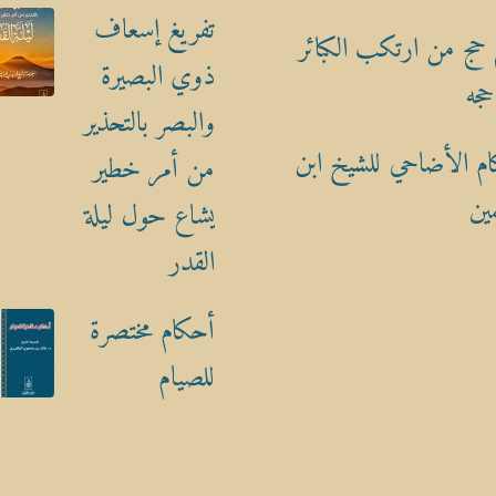
تفريغ إسعاف
حج من ارتكب الكبائر
ذوي البصيرة
حجه
والبصر بالتحذير
م الأضاحي للشيخ ابن
من أمر خطير
ين
يشاع حول ليلة
القدر
أحكام مختصرة
للصيام