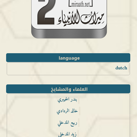
language
dutch
العلماء والمشايخ
بندر الخيبري
خالد الردادي
ربيع المدخلي
زيد المدخلي