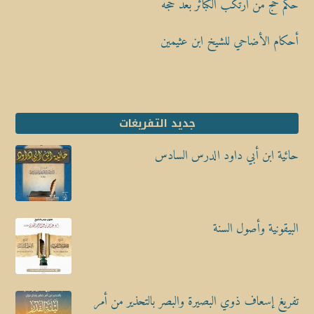
حكم حج من ارتكب الكبائر بعد حجه
أحكام الأضاحي للشيخ ابن عثيمين
جديد التفريغات
حائية ابن أبي داود الدرس السادس
البيقونية وأصول السنة
تفريغ إسعاف ذوي البصيرة والبصر بالتحذير من أمر