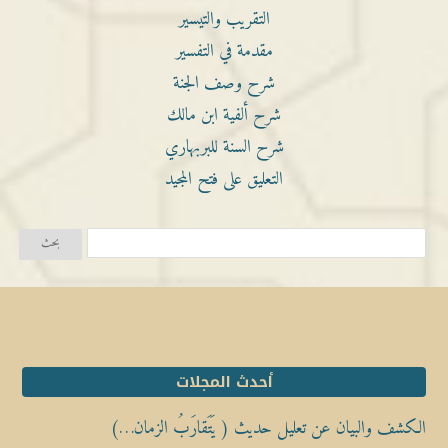
التقريب والتيسير
مقدمة في التفسير
شرح وصف الجنة
شرح ألفية ابن مالك
شرح السنة للبربهاري
التعليق على فتح المجيد
أحدث المجلات
الكشف والبيان عن تعليل حديث ( يَتَقارَبُ الزمان…)