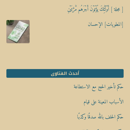
[ مجلة ] أُوْلَٰٓئِكَ يُؤْتَوْنَ أَجْرَهُم مَّرَّتَيْنِ
[المطويات] الإحسان
أحدث الفتاوى
حكم تأخير الحج مع الاستطاعة
الأسباب المعينة على قيام
حكم الحلف بالله صدقًا وكذبًا