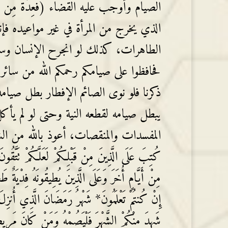
الذي يخرج من المرأة في غير مواعيده فإن
الطاهرات، كذلك لو انجرح الإنسان وسال 
فحافظوا على صيامكم رحمكم الله من سائر
ذكرنا فلو نوى الصائم الإفطار بطل صيامه
يبطل صيامه لقطعه النية وحتى لو لم يأكل
المفسدات والمنقصات، أعوذ بالله من الشيطان الرجيم
كُتِبَ عَلَى الَّذِينَ مِنْ قَبْلِكُمْ لَعَلَّكُمْ تَتَّقُو
مِنْ أَيَّامٍ أُخَرَ وَعَلَى الَّذِينَ يُطِيقُونَهُ فِدْيَةٌ 
إِنْ كُنتُمْ تَعْلَمُونَ* شَهْرُ رَمَضَانَ الَّذِي أُنزِلَ
شَهِدَ مِنْكُمْ الشَّهْرَ فَلْيَصُمْهُ وَمَنْ كَانَ مَرِيضاً 