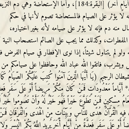
الصيام وأوجب عليه القضاء (فَعِدَّةٌ مِنْ أَيَّامٍ أُخَرَ) [البقرة:184]، وأما الإستحاضة وهي دم 
ه لا يؤثر على الصيام فالمستحاضة تصوم لأنها في حكم
منه دم فإنه لا يؤثر على صيامه لأنه بغير اختياره،
 المفطرات، وكذلك مما يجب على الصائم استصحاب النية ك
 ولو لم يتناول شيئاً، إذا نوى الإفطار في صيام الفرض فإ
 ويشرب، فاتقوا الله عباد الله وحافظوا على صيامكم من
 (يَا أَيُّهَا الَّذِينَ آمَنُوا كُتِبَ عَلَيْكُمْ الصِّيَامُ كَمَا
نَ* أَيَّاماً مَعْدُودَاتٍ فَمَنْ كَانَ مِنْكُمْ مَرِيضاً أَوْ عَلَى سَفَرٍ فَعِدّ
طَعَامُ مِسْكِينٍ فَمَنْ تَطَوَّعَ خَيْراً فَهُوَ خَيْرٌ لَهُ وَأَنْ تَصُومُوا خَيْرٌ ل
 فِيهِ الْقُرْآنُ هُدًى لِلنَّاسِ وَبَيِّنَاتٍ مِنْ الْهُدَى وَالْفُرْقَانِ فَمَنْ
أَوْ عَلَى سَفَرٍ فَعِدَّةٌ مِنْ أَيَّامٍ أُخَرَ يُرِيدُ اللَّهُ بِكُمْ الْيُسْرَ وَلا