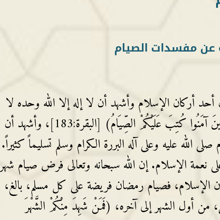
عن مفسدات الصيام
أحد أركان الإسلام وأشهد أن لا إله إلا الله وحده لا
شريك له نادى عباده فقال: (يَا أَيُّهَا الَّذِينَ آمَنُوا كُتِبَ عَلَيْكُمْ الصِّيَامُ) [البقرة:183]، وأشهد أن
 الله عليه وعلى آله البررة الكرام وسلم تسليماً كثيراً. 
 على نعمة الإسلام. إن الله سبحانه وتعالى فرض صيام شهر
ن الإسلام، فصيام رمضان فريضة على كل مسلم، بالغ،
ول الشهر إلى آخره، (فَمَنْ شَهِدَ مِنْكُمْ الشَّهْرَ