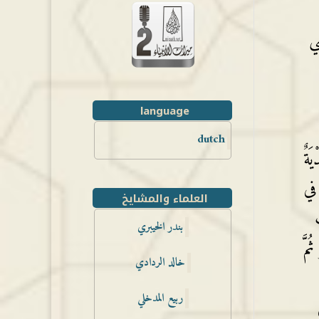
ي
language
dutch
ةٌ
 في
العلماء والمشايخ
بندر الخيبري
مَّ
خالد الردادي
ربيع المدخلي