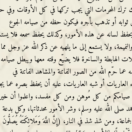
 ترك المحرمات التي يجب تركها في كل الأوقات وفي ح
ص ثوابه أو تذهب بأجره فيكون حظه من صيامه الجوع
يحفظ لسانه عن هذه الأمور، وكذلك يحفظ سمعه فلا يست
والنميمة، ولا يستمع إلى ما يلهيه عن ذكر الله عز وجل مما
ت الهابطة والساخرة فلا يضيّع وقته معها ويبطل صيامه ب
ا حرّم الله من الصور الفاتنة والمشاهد الفاتنة في
العاريات أو شبه العاريات، عليه أن يحفظ بصره عما ي
 على صيامكم من كل مُوهن ومن كل مفسد، واعلموا أن خير
 صلى الله عليه وسلم، وشر الأمور محدثاتها، وكل بدعة
ة، ومن شذ شذ في النار، (إِنَّ اللَّهَ وَمَلائِكَتَهُ يُصَلُّونَ عَ