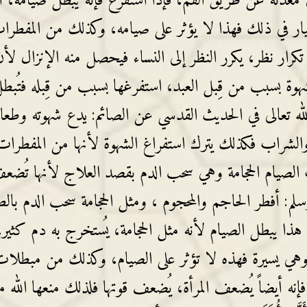
 معدته عن طريق الفم، فإذا استفرغ فإنه يبطل صيامه، أ
يار في ذلك فهذا لا يؤثر على صيامه، وكذلك من المفطرا
، تكرار نظر، يكرر النظر إلى النساء فيحصل منه الإنزال لأن
هوة بسبب من قِبل العبد، استفرغها بسبب من قِبله فتُبط
لله تعالى في الحديث القدسي عن الصائم: يدع شهوته وطعا
 والشراب فكذلك يترك استفراغ الشهوة لأنها من المفطرات
الصيام الحجامة وهي سحب الدم بقصد العلاج لأنها تُضع
وسلم: أفطر الحاجم والمحجوم ، ومثل الحجامة سحب الدم بال
ذا يبطل الصيام لأنه مثل الحجامة، يُستخرج به دم كثير،
ل وهي يسيرة فهذه لا تؤثر على الصيام، وكذلك من مبطلا
ه أيضاً يُضعف المرأة، يُضعف قوتها فلذلك منعها الله 