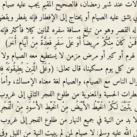
184]، والناس لهم حالات عند شهر رمضان، فالصحيح المقيم يجب عليه صيام
يشق عليه الصيام أو يحتاج إلى الإفطار فإنه يفطر ويقض
ه القصر وهو من تبلغ مسافة سفره ثمانين كيلا فأكثر فإنه
مِنْكُمْ مَرِيضاً أَوْ عَلَى سَفَرٍ فَعِدَّةٌ مِنْ أَيَّامٍ أُخَرَ)
 الصيام لهرم أو كبر أو مرض مزمن لا يستطيع معه الصيام ولا
يوم مسكينا، قال تعالى: (وَعَلَى الَّذِينَ يُطِيقُونَهُ فِدْيَ
) [البقرة:184]، فهذه أحوال الناس مع الصيام، والصيام لغة معناه الإمساك، وأما
فطرات الحسية والمعنوية من طلوع الفجر الثاني إلى غروب
َّنَ لَكُمْ الْخَيْطُ الأَبْيَضُ مِنْ الْخَيْطِ الأَسْوَدِ مِنْ الْفَجْرِ ثُ
 الصِّيَامَ إِلَى اللَّيْلِ) [البقرة:187]، ولا بد من النية في جميع النهار من طلوع الفجر إلى غروب
 الله عليه وسلم: لا صيام لمن لم يبيت النية من الليل وفي