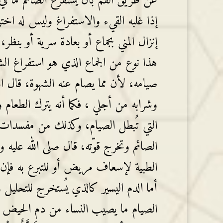
عن طريق الفم بأن يستفرغ الصائم ما في
إذا غلبه القيء والاستفراغ وليس له اخت
إنزال المني بجماع أو بعادة سرية أو بنظر
هذا نوع من الجماع الذي هو استفراغ الش
صيامه، لأن مما يصام عنه الشهوة، قال ا
وشرابه من أجلي ، فكما أنه يترك الطعام
التي تُبطل الصيام، وكذلك من مفسدات 
الصائم وتخرج قوّته، قال صلى الله عليه 
الطبية لإسعاف مريض أو للتبرع به فإن ه
أما الدم اليسير كالذي يُستخرج للتحلي
الصيام ما يصيب النساء من دم الحيض فإن