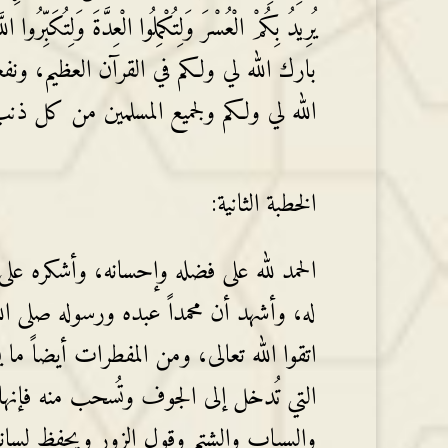
بارك الله لي ولكم في القرآن العظيم، ونفع
الله لي ولكم ولجميع المسلمين من كل ذنب 
الخطبة الثانية:
الحمد لله على فضله وإحسانه، وأشكره على 
له، وأشهد أن محمداً عبده ورسوله صلى الله 
اتقوا الله تعالى، ومن المفطرات أيضاً ما
التي تُدخل إلى الجوف وتُسحب منه فإنها أ
والسباب والشتم وقول الزور ويحفظ لسا