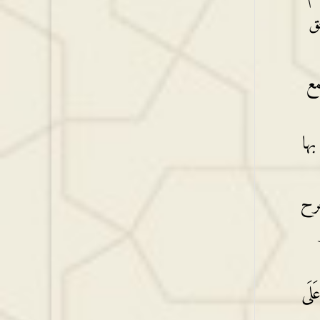
ق
مع
ها
جرح
لَى