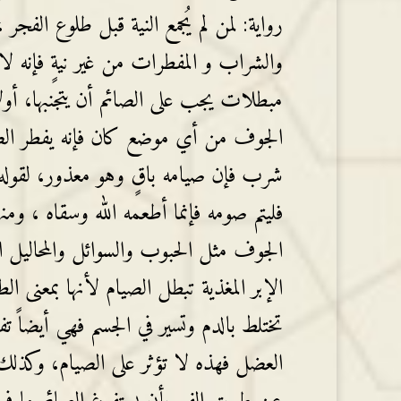
رواية: لمن لم يُجمع النية قبل طلوع الفجر
والشراب و المفطرات من غير نيةٍ فإنه لا ي
مبطلات يجب على الصائم أن يتجنبها، أو
الجوف من أي موضع كان فإنه يفطر الص
شرب فإن صيامه باقٍ وهو معذور، لقوله
فليتم صومه فإنما أطعمه الله وسقاه ، ومن
الجوف مثل الحبوب والسوائل والمحاليل 
الإبر المغذية تبطل الصيام لأنها بمعنى ا
تختلط بالدم وتسير في الجسم فهي أيضاً ت
العضل فهذه لا تؤثر على الصيام، وكذلك