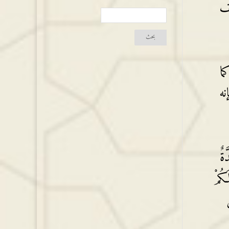
النزيف
ما
نه
َةٌ
َكُمْ