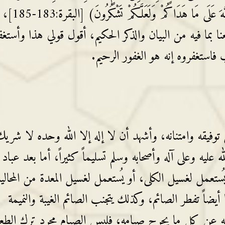
يُرِيدُ بِكُمْ الْعُسْرَ وَلِتُكْمِلُوا الْعِدَّةَ وَلِتُكَبِّرُوا اللَّهَ عَلَى مَا هَدَاكُمْ وَلَعَلَّكُمْ تَشْكُرُونَ) [البقرة:183-185]،
نا بما فيه من البيان والذكر الحكيم، أقول قولي هذا وأستغف
فاستغفروه إنه هو الغفور الرحيم.
توفيقه وامتنانه، وأشهد أن لا إله إلا الله وحده لا شري
عليه وعلى آله وأصحابه وسلم تسليماً كثيراً، أما بعد عباد ا
 يُستعمل لغسيل الكلى، أو يُستعمل لغسيل المعدة من المحالي
يضاً تفطر الصائم، وكذلك يتجنب الصائم الغيبة والنميمة
نه عن كل ما يجرح صيامه، فليس الصيام مجرد ترك الطعا