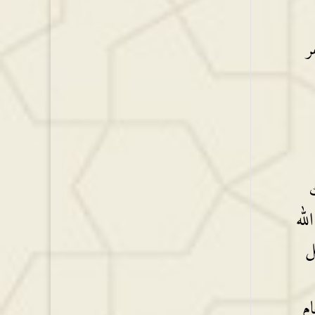
ر
ك
لله
ل
م