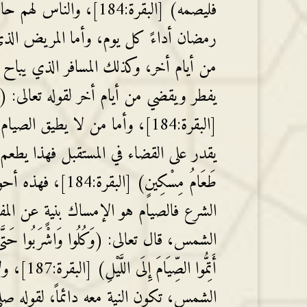
فَلْيَصُمْهُ) [البقرة:
رمضان أداءً كل يوم، وأما المريض الذي 
من أيام أخر، وكذلك المسافر الذي يباح ل
يفطر ويقضي من أيام أخر لقوله تعالى: (فَمَنْ كَانَ 
[البقرة:184]، وأما من لا يطيق
يقدر على القضاء في المستقبل فهذا يطعم عن كل 
طَعَامُ مِسْكِينٍ
الشرع فالصيام هو الإمساك بنيةٍ عن الم
الشمس، قال تعالى: (وَكُلُوا وَاشْرَبُوا حَتَّى يَتَبَي
أَتِمُّوا
الشمس، تكون النية معه دائماً، لقوله صلى