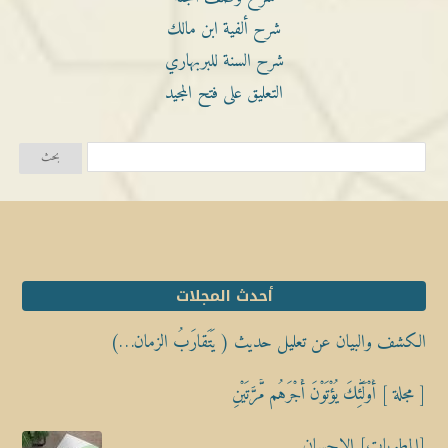
شرح ألفية ابن مالك
شرح السنة للبربهاري
التعليق على فتح المجيد
أحدث المجلات
الكشف والبيان عن تعليل حديث ( يَتَقارَبُ الزمان…)
[ مجلة ] أُوْلَٰٓئِكَ يُؤْتَوْنَ أَجْرَهُم مَّرَّتَيْنِ
[المطويات] الإحسان