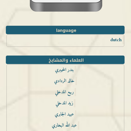
language
dutch
العلماء والمشايخ
بندر الخيبري
خالد الردادي
ربيع المدخلي
زيد المدخلي
عبيد الجابري
عبد الله البخاري