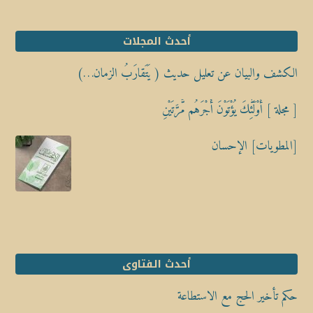
أحدث المجلات
الكشف والبيان عن تعليل حديث ( يَتَقارَبُ الزمان…)
[ مجلة ] أُوْلَٰٓئِكَ يُؤْتَوْنَ أَجْرَهُم مَّرَّتَيْنِ
[المطويات] الإحسان
أحدث الفتاوى
حكم تأخير الحج مع الاستطاعة