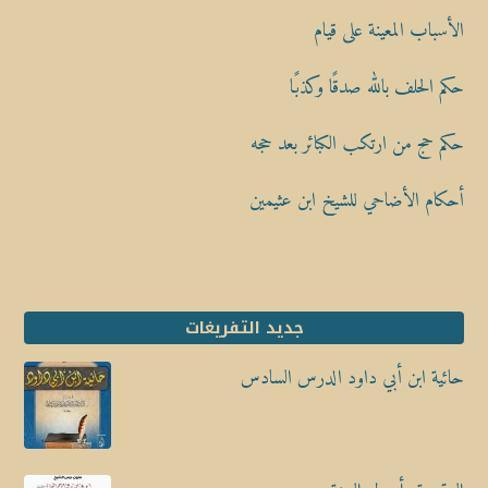
الأسباب المعينة على قيام
حكم الحلف بالله صدقًا وكذبًا
حكم حج من ارتكب الكبائر بعد حجه
أحكام الأضاحي للشيخ ابن عثيمين
جديد التفريغات
حائية ابن أبي داود الدرس السادس