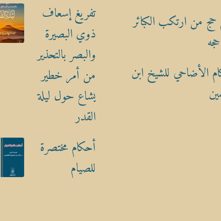
تفريغ إسعاف
حج من ارتكب الكبائر
ذوي البصيرة
حجه
والبصر بالتحذير
م الأضاحي للشيخ ابن
من أمر خطير
ين
يشاع حول ليلة
القدر
أحكام مختصرة
للصيام