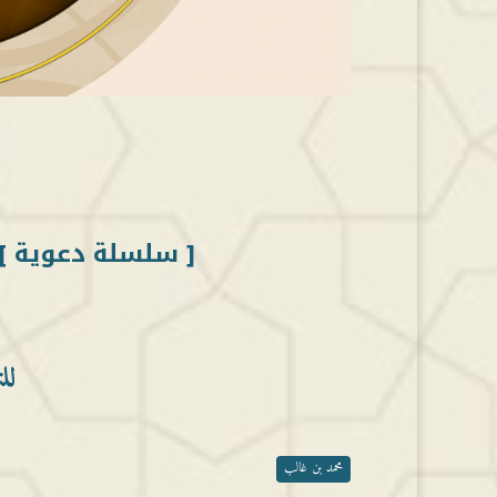
[ سلسلة دعوية ] 
لل
محمد بن غالب