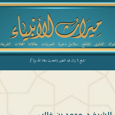
لفوائد
الفتاوى
المقاطع
سلاسل دعوية
الصوتيات
بطاقاتنا
المجلات
التفريغا
الموقع لا يزال قيد التطوير والتحديث وفقنا الله وإياكم
الشيخ د. محمد بن غالب