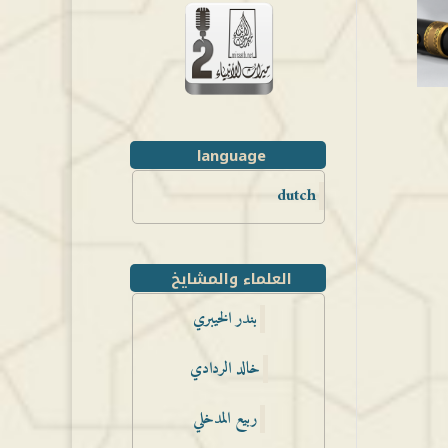
language
dutch
العلماء والمشايخ
بندر الخيبري
خالد الردادي
ربيع المدخلي