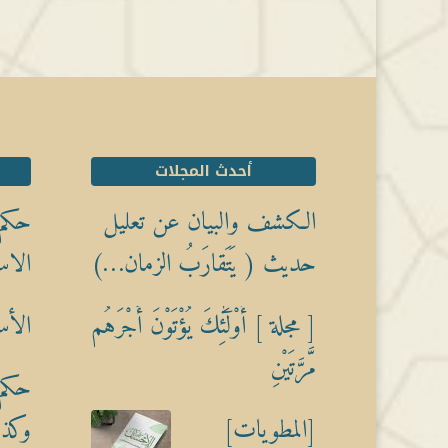
أحدث المجلات
الكشف والبيان عن تعليل
حكم 
حديث ( يَتَقارَبُ الزمان…)
الاس
[ مجلة ] أُوْلَٰٓئِكَ يُؤْتَوْنَ أَجْرَهُم
الأس
مَّرَّتَيْنِ
حكم 
[المطويات]
وكذبً