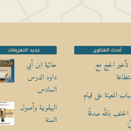
أحدث الفتاوى
جديد التفريغات
تأخير الحج مع
حائية ابن أبي
تطاعة
داود الدرس
السادس
باب المعينة على قيام
البيقونية وأصول
الحلف بالله صدقًا
السنة
ا