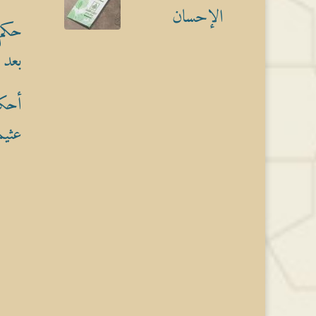
الإحسان
حكم 
بعد 
أحكا
عثيم