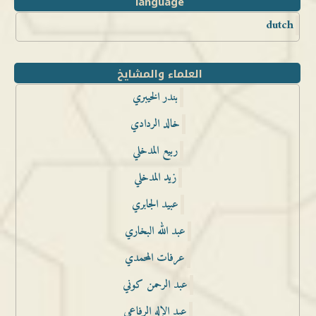
language
dutch
العلماء والمشايخ
بندر الخيبري
خالد الردادي
ربيع المدخلي
زيد المدخلي
عبيد الجابري
عبد الله البخاري
عرفات المحمدي
عبد الرحمن كوني
عبد الإله الرفاعي