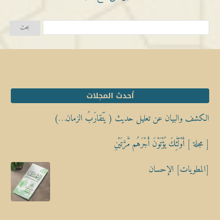
أحدث المجلات
الكشف والبيان عن تعليل حديث ( يَتَقارَبُ الزمان…)
[ مجلة ] أُوْلَٰٓئِكَ يُؤْتَوْنَ أَجْرَهُم مَّرَّتَيْنِ
[المطويات] الإحسان