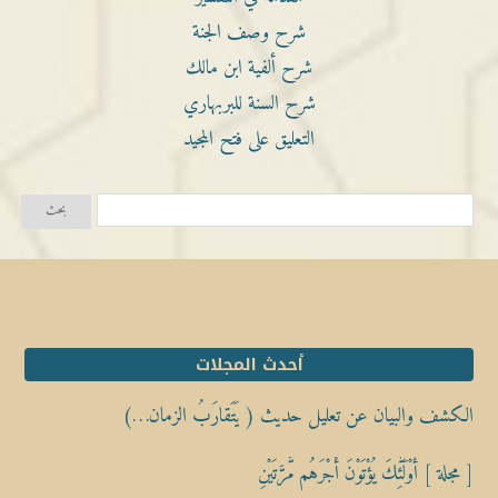
شرح وصف الجنة
شرح ألفية ابن مالك
شرح السنة للبربهاري
التعليق على فتح المجيد
أحدث المجلات
الكشف والبيان عن تعليل حديث ( يَتَقارَبُ الزمان…)
[ مجلة ] أُوْلَٰٓئِكَ يُؤْتَوْنَ أَجْرَهُم مَّرَّتَيْنِ