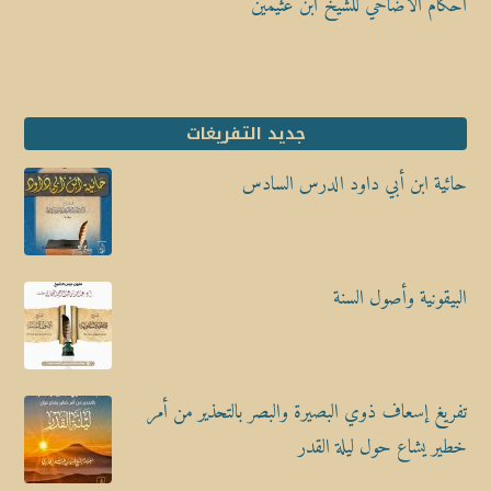
أحكام الأضاحي للشيخ ابن عثيمين
جديد التفريغات
حائية ابن أبي داود الدرس السادس
البيقونية وأصول السنة
تفريغ إسعاف ذوي البصيرة والبصر بالتحذير من أمر
خطير يشاع حول ليلة القدر