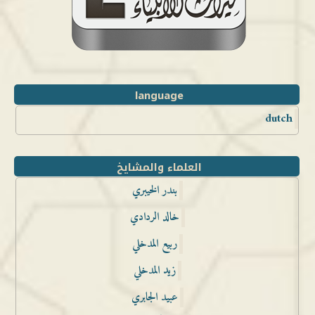
language
dutch
العلماء والمشايخ
بندر الخيبري
خالد الردادي
ربيع المدخلي
زيد المدخلي
عبيد الجابري