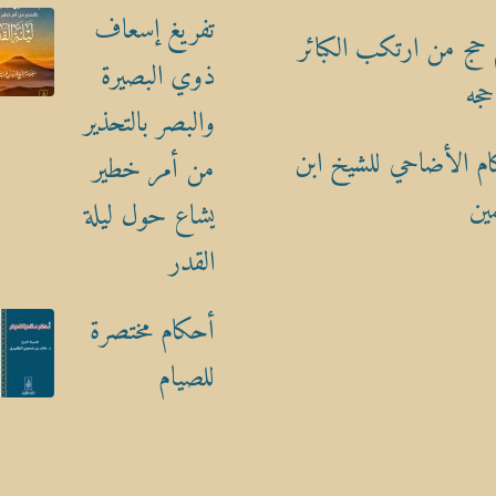
تفريغ إسعاف
حج من ارتكب الكبائر
ذوي البصيرة
حجه
والبصر بالتحذير
م الأضاحي للشيخ ابن
من أمر خطير
ين
يشاع حول ليلة
القدر
أحكام مختصرة
للصيام