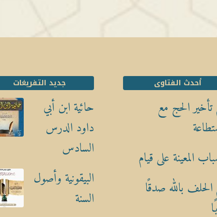
أحدث الفتاوى
جديد التفريغات
تأخير الحج مع
حائية ابن أبي
تطاعة
داود الدرس
السادس
باب المعينة على قيام
البيقونية وأصول
الحلف بالله صدقًا
السنة
ا