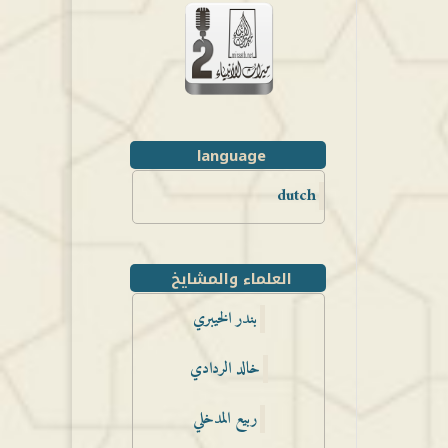
language
dutch
العلماء والمشايخ
بندر الخيبري
خالد الردادي
ربيع المدخلي