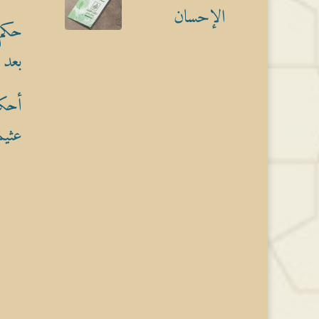
الإحسان
حكم 
بعد 
أحكا
عثيم