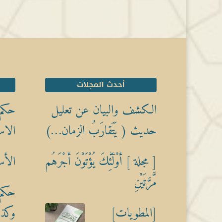
أحدث المجلات
الكشف والبيان عن تعليل
حكم 
حديث ( يَتَقارَبُ الزمان…)
الاس
[ مجلة ] أُوْلَٰٓئِكَ يُؤْتَوْنَ أَجْرَهُم
الأس
مَّرَّتَيْنِ
حكم 
[المطويات]
وكذبً