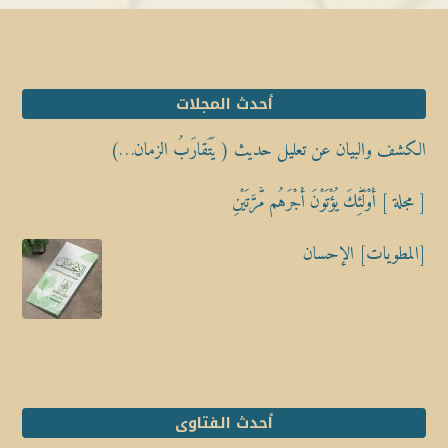
أحدث المجلات
الكشف والبيان عن تعليل حديث ( يَتَقارَبُ الزمان…)
[ مجلة ] أُوْلَٰٓئِكَ يُؤْتَوْنَ أَجْرَهُم مَّرَّتَيْنِ
[المطويات] الإحسان
أحدث الفتاوى