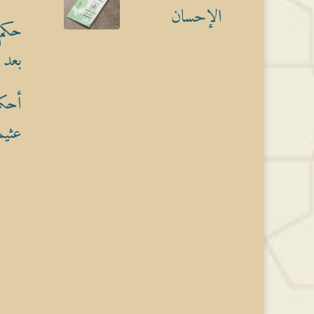
الإحسان
حكم 
بعد 
أحكا
عثيم