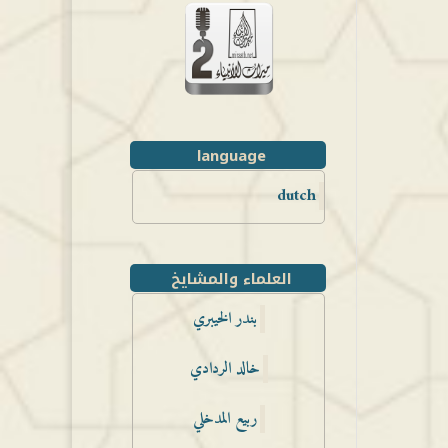
language
dutch
العلماء والمشايخ
بندر الخيبري
خالد الردادي
ربيع المدخلي