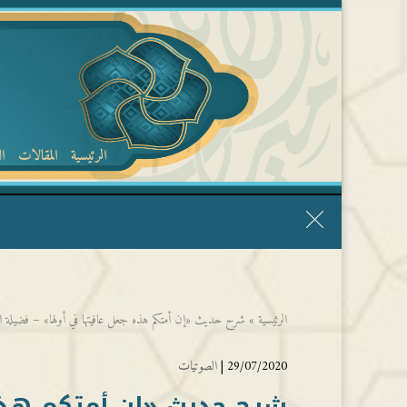
الرئيسية
المقالات
ا
قال الشيخ ربيع وفقه الله: نحن ليس عندنا تقديس الأشخاص
الرئيسية
»
شرح حديث «إن أمتكم هذه جعل عافيتها في أولها» – فضيلة الش
29/07/2020 |
الصوتيات
شرح حديث «إن أمتكم هذه