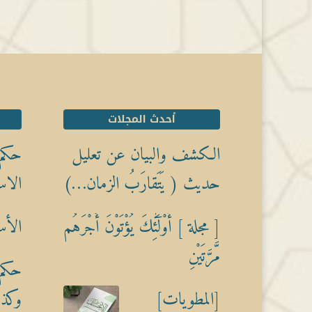
أحدث المجلات
الكشف والبيان عن تعليل
حكم 
حديث ( يَتَقارَبُ الزمان…)
الاس
[ مجلة ] أُوْلَٰٓئِكَ يُؤْتَوْنَ أَجْرَهُم
الأس
مَّرَّتَيْنِ
حكم 
[المطويات]
وكذبً