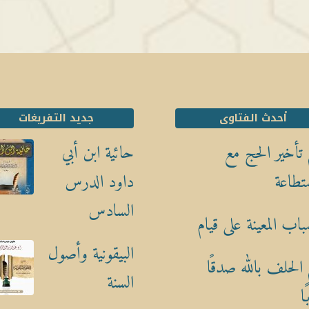
أحدث الفتاوى
جديد التفريغات
تأخير الحج مع
حائية ابن أبي
تطاعة
داود الدرس
السادس
باب المعينة على قيام
البيقونية وأصول
الحلف بالله صدقًا
السنة
ا