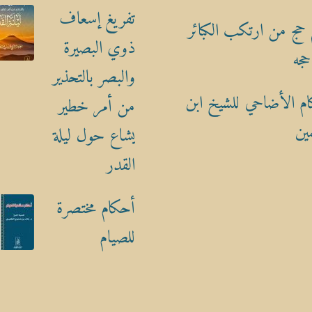
تفريغ إسعاف
حج من ارتكب الكبائر
ذوي البصيرة
حجه
والبصر بالتحذير
م الأضاحي للشيخ ابن
من أمر خطير
ين
يشاع حول ليلة
القدر
أحكام مختصرة
للصيام