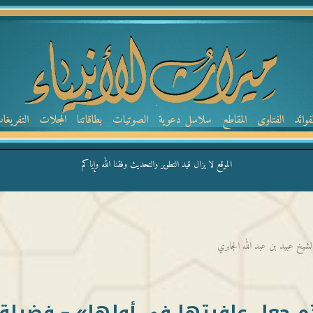
لفوائد
الفتاوى
المقاطع
سلاسل دعوية
الصوتيات
بطاقاتنا
المجلات
التفريغا
الموقع لا يزال قيد التطوير والتحديث وفقنا الله وإياكم
يخ عبيد بن عبد الله الجابري
 جعل عافيتها في أولها» – فضيلة