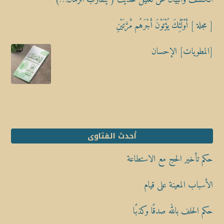
[ مجلة ] أُوْلَٰٓئِكَ يُؤْتَوْنَ أَجْرَهُم مَّرَّتَيْنِ
[المطويات] الإحسان
أحدث الفتاوى
حكم تأخير الحج مع الاستطاعة
الأسباب المعينة على قيام
حكم الحلف بالله صدقًا وكذبًا