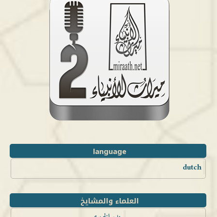
language
dutch
العلماء والمشايخ