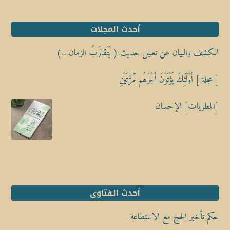
أحدث المجلات
الكشف والبيان عن تعليل حديث ( يَتَقارَبُ الزمان…)
[ مجلة ] أُوْلَٰٓئِكَ يُؤْتَوْنَ أَجْرَهُم مَّرَّتَيْنِ
[المطويات] الإحسان
أحدث الفتاوى
حكم تأخير الحج مع الاستطاعة