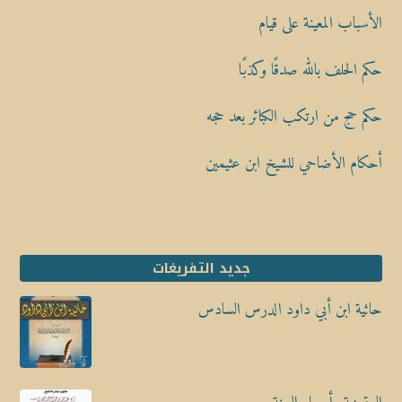
الأسباب المعينة على قيام
حكم الحلف بالله صدقًا وكذبًا
حكم حج من ارتكب الكبائر بعد حجه
أحكام الأضاحي للشيخ ابن عثيمين
جديد التفريغات
حائية ابن أبي داود الدرس السادس