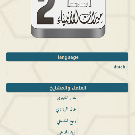
language
dutch
العلماء والمشايخ
بندر الخيبري
خالد الردادي
ربيع المدخلي
زيد المدخلي