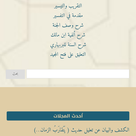
التقريب والتيسير
مقدمة في التفسير
شرح وصف الجنة
شرح ألفية ابن مالك
شرح السنة للبربهاري
التعليق على فتح المجيد
أحدث المجلات
الكشف والبيان عن تعليل حديث ( يَتَقارَبُ الزمان…)