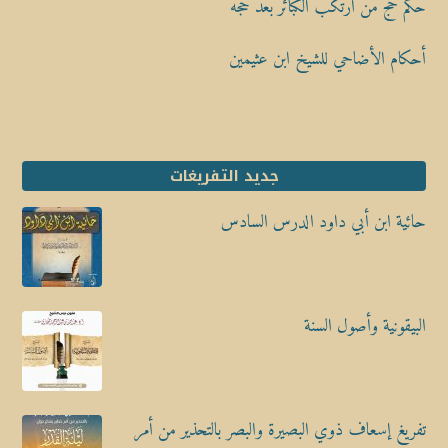
حكم حج من ارتكب الكبائر بعد حجه
أحكام الأضاحي للشيخ ابن عثيمين
جديد التفريغات
حائية ابن أبي داود الدرس السادس
البيقونية وأصول السنة
تفريغ إسعاف ذوي البصيرة والبصر بالتحذير من أمر