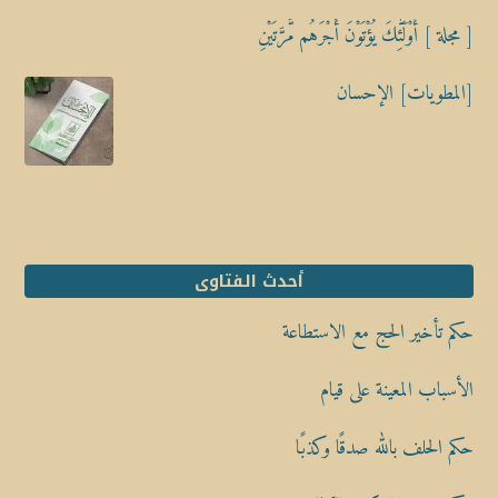
[ مجلة ] أُوْلَٰٓئِكَ يُؤْتَوْنَ أَجْرَهُم مَّرَّتَيْنِ
[المطويات] الإحسان
أحدث الفتاوى
حكم تأخير الحج مع الاستطاعة
الأسباب المعينة على قيام
حكم الحلف بالله صدقًا وكذبًا