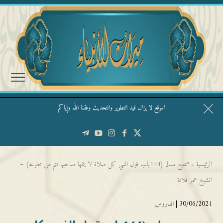
الموقع لا يزال قيد التطوير والتحديث وفقنا الله وإياكم
قال الشيخ ربيع وفقه الله: نحن ليس عندنا تقديس الأشخاص
الرئيسية
»
صحيح مسلم (144باب قول النبي كل صلاة لا يتمها صاحبها تتم من تطوعه) –
الشيخ عمر فلاتة
30/06/2021 |
الدروس