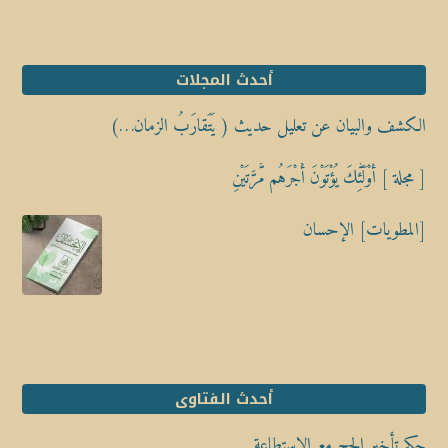
أحدث المجلات
الكشف والبيان عن تعليل حديث ( يَتَقارَبُ الزمان…)
[ مجلة ] أُوْلَٰٓئِكَ يُؤْتَوْنَ أَجْرَهُم مَّرَّتَيْنِ
[المطويات] الإحسان
أحدث الفتاوى
حكم تأخير الحج مع الاستطاعة