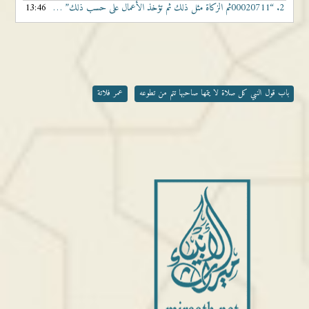
2.
“00020711ثم الزكاة مثل ذلك ثم تؤخذ الأعمال على حسب ذلك”
13:46
— الشيخ عمر فلاتة
باب قول النبي كل صلاة لا يتمها صاحبها تتم من تطوعه
عمر فلاتة