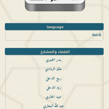
language
dutch
العلماء والمشايخ
بندر الخيبري
خالد الردادي
ربيع المدخلي
زيد المدخلي
عبيد الجابري
عبد الله البخاري