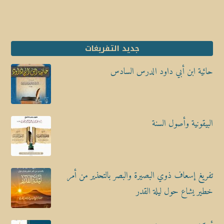
جديد التفريغات
حائية ابن أبي داود الدرس السادس
البيقونية وأصول السنة
تفريغ إسعاف ذوي البصيرة والبصر بالتحذير من أمر
خطير يشاع حول ليلة القدر