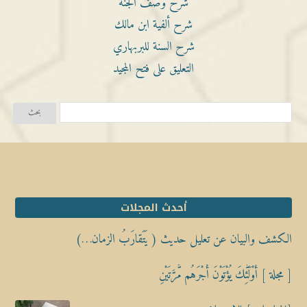
شرح وصف الجنة
شرح ألفية ابن مالك
شرح السنة للبربهاري
التعليق على فتح المجيد
أحدث المجلات
الكشف والبيان عن تعليل حديث ( يَتَقارَبُ الزمان…)
[ مجلة ] أُوْلَٰٓئِكَ يُؤْتَوْنَ أَجْرَهُم مَّرَّتَيْنِ